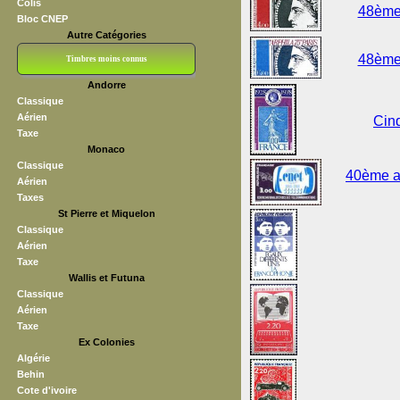
Colis
48ème 
Bloc CNEP
Autre Catégories
48ème 
Timbres moins connus
Andorre
Bloc CNEP
L V F
Sedang
S H A E F
Grève (vignettes)
Franchise
Classique
Aérien
Cinq
Taxe
Monaco
Classique
40ème an
Aérien
Taxes
St Pierre et Miquelon
Classique
Aérien
Taxe
Wallis et Futuna
Classique
Aérien
Taxe
Ex Colonies
Algérie
Behin
Cote d'ivoire