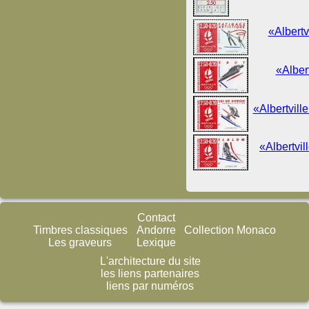
«Albertv
«Alber
«Albertvill
«Albertvil
Contact
Timbres classiques
Andorre
Collection Monaco
Les graveurs
Lexique
L'architecture du site
les liens partenaires
liens par numéros