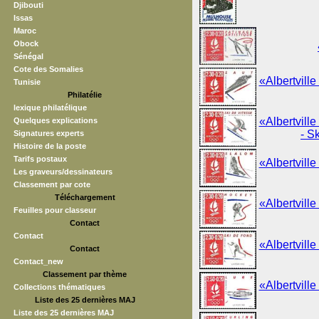
Djibouti
Issas
Maroc
Obock
Sénégal
Cote des Somalies
«Albertville
Tunisie
Philatélie
lexique philatélique
«Albertville
Quelques explications
- S
Signatures experts
Histoire de la poste
Tarifs postaux
«Albertville
Les graveurs/dessinateurs
Classement par cote
Téléchargement
«Albertville
Feuilles pour classeur
Contact
Contact
«Albertville
Contact
Contact_new
Classement par thème
«Albertville
Collections thématiques
Liste des 25 dernières MAJ
Liste des 25 dernières MAJ