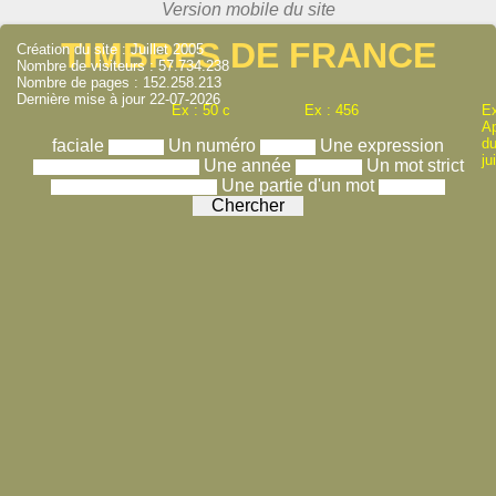
TIMBRES DE FRANCE
Création du site : Juillet 2005
Nombre de visiteurs : 57.734.238
Nombre de pages : 152.258.213
Dernière mise à jour 22-07-2026
Ex : 50 c
Ex : 456
Ex
A
du
faciale
Un numéro
Une expression
ju
Une année
Un mot strict
Une partie d'un mot