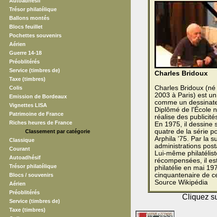
Autoadhésif
Trésor philatélique
Ballons montés
Blocs feuillet
Pochettes souvenirs
Aérien
Guerre 14-18
Préoblitérés
Service (timbres de)
Charles Bridoux
Taxe (timbres)
Charles Bridoux (né 
Colis
2003 à Paris) est un
Emission de Bordeaux
comme un dessinateu
Vignettes LISA
Diplômé de l'École na
Patrimoine de France
réalise des publicité
Riches heures de France
En 1975, il dessine 
quatre de la série po
Classement par catégorie
Arphila '75. Par la s
Classique
administrations post
Courant
Lui-même philatélist
Autoadhésif
récompensées, il est
Trésor philatélique
philatélie en mai 197
cinquantenaire de ce
Blocs / souvenirs
Source Wikipédia
Aérien
Préoblitérés
Cliquez su
Service (timbres de)
Taxe (timbres)