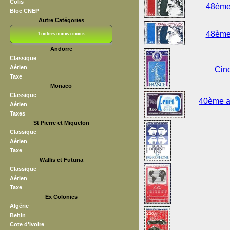
Colis
48ème 
Bloc CNEP
Autre Catégories
48ème 
Timbres moins connus
Andorre
Bloc CNEP
L V F
Sedang
S H A E F
Grève (vignettes)
Franchise
Classique
Aérien
Cinq
Taxe
Monaco
Classique
40ème an
Aérien
Taxes
St Pierre et Miquelon
Classique
Aérien
Taxe
Wallis et Futuna
Classique
Aérien
Taxe
Ex Colonies
Algérie
Behin
Cote d'ivoire