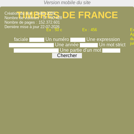
TIMBRES DE FRANCE
Création du site : Juillet 2005
Nombre de visiteurs : 57.750.428
Nombre de pages : 152.372.601
Dernière mise à jour 22-07-2026
Ex : 50 c
Ex : 456
Ex
A
du
faciale
Un numéro
Une expression
ju
Une année
Un mot strict
Une partie d'un mot