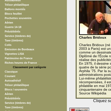
Autoadhésif
Trésor philatélique
Ballons montés
Blocs feuillet
Pochettes souvenirs
Aérien
Guerre 14-18
Préoblitérés
Service (timbres de)
Charles Bridoux
Taxe (timbres)
Charles Bridoux (né 
Colis
2003 à Paris) est un
Emission de Bordeaux
comme un dessinateu
Vignettes LISA
Diplômé de l'École na
Patrimoine de France
réalise des publicité
Riches heures de France
En 1975, il dessine 
quatre de la série po
Classement par catégorie
Arphila '75. Par la s
Classique
administrations post
Courant
Lui-même philatélist
Autoadhésif
récompensées, il est
Trésor philatélique
philatélie en mai 197
cinquantenaire de ce
Blocs / souvenirs
Source Wikipédia
Aérien
Préoblitérés
Cliquez su
Service (timbres de)
Taxe (timbres)