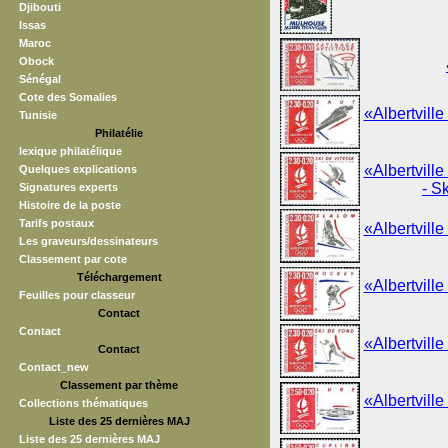
Djibouti
Issas
Maroc
Obock
Sénégal
Cote des Somalies
«Albertville
Tunisie
Philatélie
lexique philatélique
«Albertville
Quelques explications
- S
Signatures experts
Histoire de la poste
Tarifs postaux
«Albertville
Les graveurs/dessinateurs
Classement par cote
Téléchargement
«Albertville
Feuilles pour classeur
Contact
Contact
«Albertville
Contact
Contact_new
Classement par thème
«Albertville
Collections thématiques
Liste des 25 dernières MAJ
Liste des 25 dernières MAJ