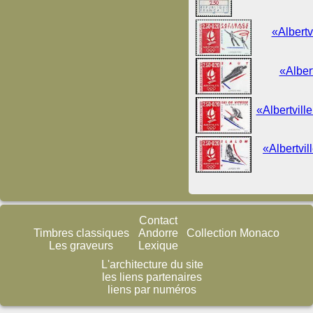
«Albertv
«Alber
«Albertvill
«Albertvil
Contact
Timbres classiques
Andorre
Collection Monaco
Les graveurs
Lexique
L'architecture du site
les liens partenaires
liens par numéros