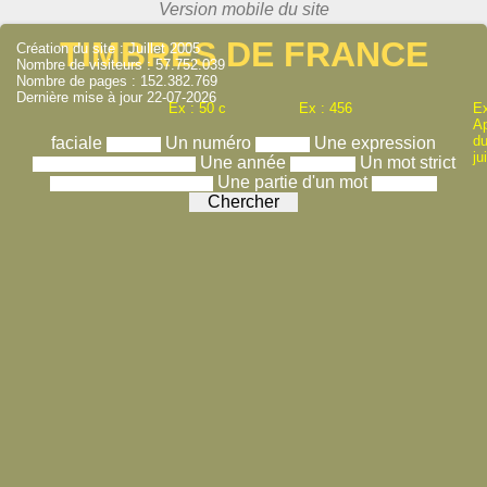
TIMBRES DE FRANCE
Création du site : Juillet 2005
Nombre de visiteurs : 57.752.039
Nombre de pages : 152.382.769
Dernière mise à jour 22-07-2026
Ex : 50 c
Ex : 456
Ex
A
du
faciale
Un numéro
Une expression
ju
Une année
Un mot strict
Une partie d'un mot