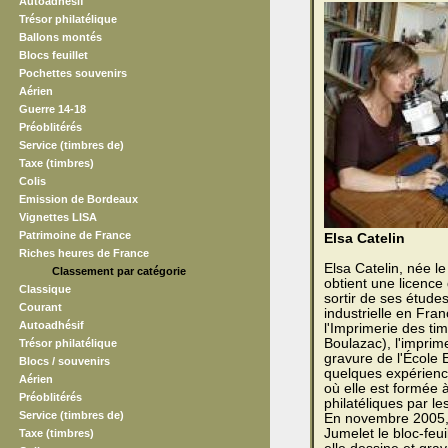
Autoadhésif
Trésor philatélique
Ballons montés
Blocs feuillet
Pochettes souvenirs
Aérien
Guerre 14-18
Préoblitérés
Service (timbres de)
Taxe (timbres)
Colis
Emission de Bordeaux
Vignettes LISA
Patrimoine de France
Elsa Catelin
Riches heures de France
Elsa Catelin, née l
Classement par catégorie
obtient une licence
Classique
sortir de ses étude
Courant
industrielle en Fra
Autoadhésif
l'Imprimerie des ti
Boulazac), l'imprim
Trésor philatélique
gravure de l'École 
Blocs / souvenirs
quelques expérience
Aérien
où elle est formée 
Préoblitérés
philatéliques par l
Service (timbres de)
En novembre 2005, 
Jumelet le bloc-feu
Taxe (timbres)