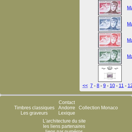
Ma
Ma
Ma
Ma
<<
7
-
8
-
9
-
10
-
11
-
1
Contact
Timbres classiques
Andorre
Collection Monaco
Les graveurs
Lexique
L'architecture du site
les liens partenaires
liens par numéros