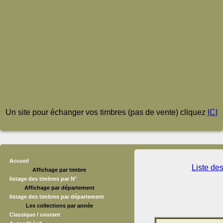
Un site pour échanger vos timbres (pas de vente) cliquez
ICI
Accueil
Liste de
Affichage par timbre
listage des timbres par N°
Affichage par département
listage des timbres par département
Les collections par année
Classique / courant