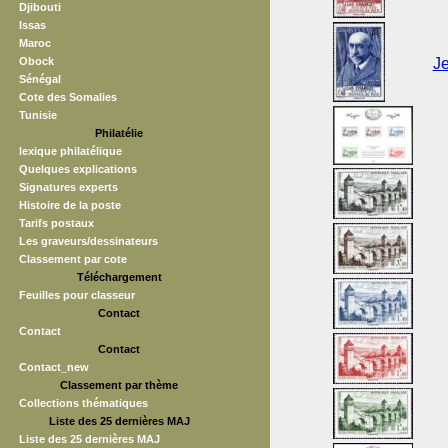
Djibouti
Issas
Maroc
Obock
Je
Sénégal
Cote des Somalies
Tunisie
Philatélie
lexique philatélique
Quelques explications
Signatures experts
Histoire de la poste
Tarifs postaux
Les graveurs/dessinateurs
Classement par cote
Téléchargement
Feuilles pour classeur
Contact
Contact
Contact
Contact_new
Classement par thème
Collections thématiques
Liste des 25 dernières MAJ
Liste des 25 dernières MAJ