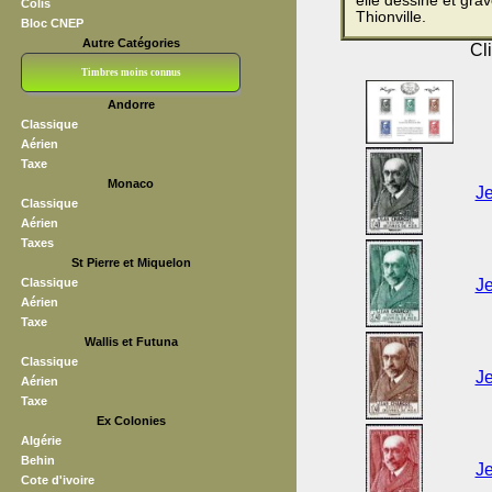
elle dessine et gra
Colis
Thionville.
Bloc CNEP
Autre Catégories
Cl
Timbres moins connus
Andorre
Bloc CNEP
L V F
Sedang
S H A E F
Grève (vignettes)
Franchise
Classique
Aérien
Taxe
Monaco
Je
Classique
Aérien
Taxes
St Pierre et Miquelon
Classique
Je
Aérien
Taxe
Wallis et Futuna
Classique
Je
Aérien
Taxe
Ex Colonies
Algérie
Behin
Je
Cote d'ivoire