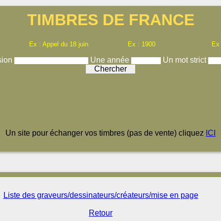
TIMBRES DE FRANCE
Ex : Appel du 18 juin
Ex : 1900
Ex
sion
Une année
Un mot strict
Un site pour échanger vos timbres (pas de vente) cliquez
ICI
Liste des graveurs/dessinateurs/créateurs/mise en page
Retour