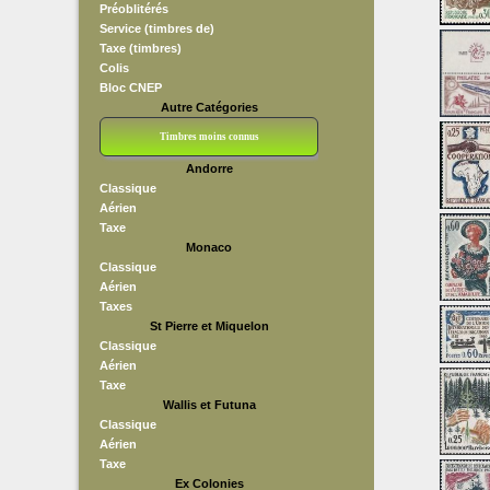
Préoblitérés
Service (timbres de)
Taxe (timbres)
Colis
Bloc CNEP
Autre Catégories
Timbres moins connus
Andorre
Bloc CNEP
L V F
Sedang
S H A E F
Grève (vignettes)
Franchise
Classique
Aérien
Taxe
Monaco
Classique
Aérien
Taxes
St Pierre et Miquelon
Classique
Aérien
Taxe
Wallis et Futuna
Classique
Aérien
Taxe
Ex Colonies