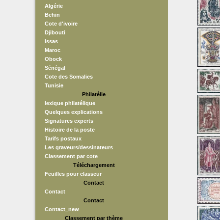
Algérie
Behin
Cote d'ivoire
Djibouti
Issas
Maroc
Obock
Sénégal
Cote des Somalies
Tunisie
Philatélie
lexique philatélique
Quelques explications
Signatures experts
Histoire de la poste
Tarifs postaux
Les graveurs/dessinateurs
Classement par cote
Téléchargement
Feuilles pour classeur
Contact
Contact
Contact
Contact_new
Classement par thème