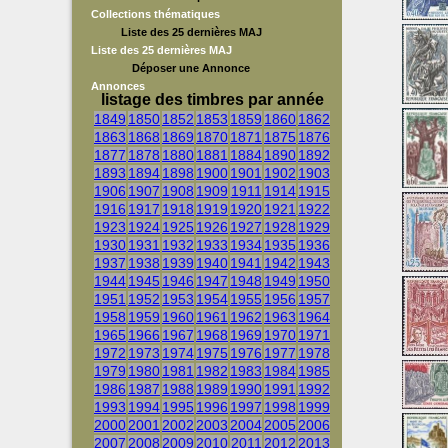
Collections thématiques
Liste des 25 dernières MAJ
Liste des 25 dernières MAJ
Déposer une Annonce
Annonces
listage des timbres par année
1849
1850
1852
1853
1859
1860
1862
1863
1868
1869
1870
1871
1875
1876
1877
1878
1880
1881
1884
1890
1892
1893
1894
1898
1900
1901
1902
1903
1906
1907
1908
1909
1911
1914
1915
1916
1917
1918
1919
1920
1921
1922
1923
1924
1925
1926
1927
1928
1929
1930
1931
1932
1933
1934
1935
1936
1937
1938
1939
1940
1941
1942
1943
1944
1945
1946
1947
1948
1949
1950
1951
1952
1953
1954
1955
1956
1957
1958
1959
1960
1961
1962
1963
1964
1965
1966
1967
1968
1969
1970
1971
1972
1973
1974
1975
1976
1977
1978
1979
1980
1981
1982
1983
1984
1985
1986
1987
1988
1989
1990
1991
1992
1993
1994
1995
1996
1997
1998
1999
2000
2001
2002
2003
2004
2005
2006
2007
2008
2009
2010
2011
2012
2013