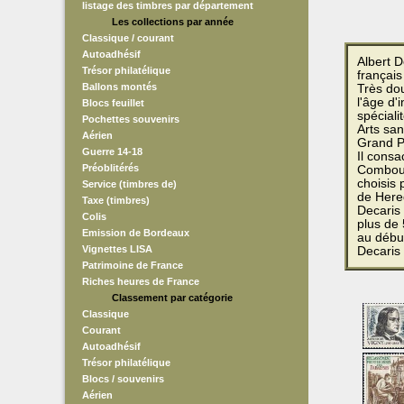
listage des timbres par département
Les collections par année
Classique / courant
Autoadhésif
Albert D
Trésor philatélique
français
Ballons montés
Très dou
l'âge d'
Blocs feuillet
spéciali
Pochettes souvenirs
Arts san
Aérien
Grand P
Guerre 14-18
Il cons
Préoblitérés
Combour
choisis
Service (timbres de)
de Hered
Taxe (timbres)
Decaris 
Colis
plus de 
Emission de Bordeaux
au débu
Vignettes LISA
Decaris 
Patrimoine de France
Riches heures de France
Classement par catégorie
Classique
Courant
Autoadhésif
Trésor philatélique
Blocs / souvenirs
Aérien