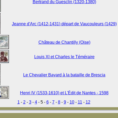
Bertrand du Guesclin (1320-1380)
Jeanne d'Arc (1412-1431) départ de Vaucouleurs (1429)
Château de Chantilly (Oise)
Louis XI et Charles le Téméraire
Le Chevalier Bayard à la bataille de Brescia
Henri IV (1533-1610) et L'Édit de Nantes - 1598
1
-
2
-
3
-
4
- 5 -
6
-
7
-
8
-
9
-
10
-
11
-
12