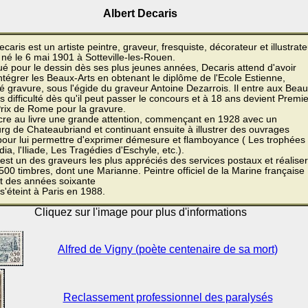
Albert Decaris
ecaris est un artiste peintre, graveur, fresquiste, décorateur et illustrat
 né le 6 mai 1901 à Sotteville-les-Rouen.
é pour le dessin dès ses plus jeunes années, Decaris attend d'avoir
intégrer les Beaux-Arts en obtenant le diplôme de l'Ecole Estienne,
té gravure, sous l'égide du graveur Antoine Dezarrois. Il entre aux Beau
s difficulté dès qu'il peut passer le concours et à 18 ans devient Premie
rix de Rome pour la gravure.
acre au livre une grande attention, commençant en 1928 avec un
g de Chateaubriand et continuant ensuite à illustrer des ouvrages
 pour lui permettre d'exprimer démesure et flamboyance ( Les trophées
ia, l'Iliade, Les Tragédies d'Eschyle, etc.).
est un des graveurs les plus appréciés des services postaux et réalise
500 timbres, dont une Marianne. Peintre officiel de la Marine française
t des années soixante
s'éteint à Paris en 1988.
Cliquez sur l'image pour plus d'informations
Alfred de Vigny (poète centenaire de sa mort)
Reclassement professionnel des paralysés