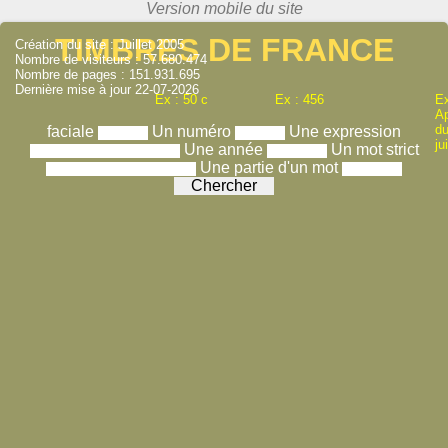
TIMBRES DE FRANCE
Création du site : Juillet 2005
Nombre de visiteurs : 57.680.474
Nombre de pages : 151.931.695
Dernière mise à jour 22-07-2026
Ex : 50 c
Ex : 456
Ex
A
du
faciale
Un numéro
Une expression
ju
Une année
Un mot strict
Une partie d'un mot