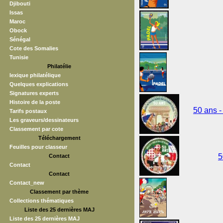
Djibouti
Issas
Maroc
Obock
Sénégal
Cote des Somalies
Tunisie
Philatélie
lexique philatélique
Quelques explications
Signatures experts
Histoire de la poste
50 ans -
Tarifs postaux
Les graveurs/dessinateurs
Classement par cote
Téléchargement
Feuilles pour classeur
5
Contact
Contact
Contact
Contact_new
Classement par thème
Collections thématiques
Liste des 25 dernières MAJ
Liste des 25 dernières MAJ