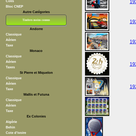
Colis
19
Bloc CNEP
Autre Catégories
Timbres moins connus
19
Andorre
Bloc CNEP
L V F
Sedang
S H A E F
Grève (vignettes)
Franchise
Classique
Aérien
19
Taxe
Monaco
Classique
Aérien
19
Taxes
St Pierre et Miquelon
Classique
Aérien
19
Taxe
Wallis et Futuna
Classique
Aérien
Taxe
Ex Colonies
Algérie
Behin
Cote d'ivoire