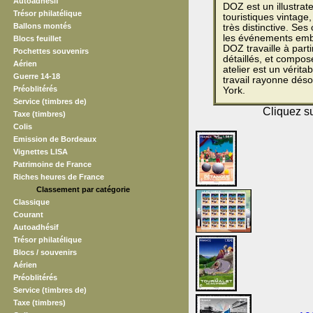
Autoadhésif
DOZ est un illustrat
Trésor philatélique
touristiques vintage,
Ballons montés
très distinctive. Ses
les événements embl
Blocs feuillet
DOZ travaille à parti
Pochettes souvenirs
détaillés, et compo
Aérien
atelier est un vérita
Guerre 14-18
travail rayonne dés
Préoblitérés
York.
Service (timbres de)
Cliquez su
Taxe (timbres)
Colis
Emission de Bordeaux
Vignettes LISA
Patrimoine de France
Riches heures de France
Classement par catégorie
Classique
Courant
Autoadhésif
Trésor philatélique
Blocs / souvenirs
Aérien
Préoblitérés
Service (timbres de)
Taxe (timbres)