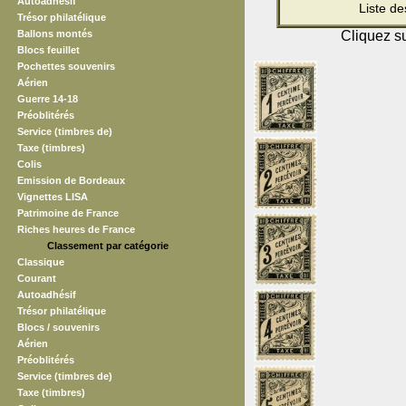
Autoadhésif
Liste d
Trésor philatélique
Ballons montés
Cliquez su
Blocs feuillet
Pochettes souvenirs
Aérien
Guerre 14-18
Préoblitérés
Service (timbres de)
Taxe (timbres)
Colis
Emission de Bordeaux
Vignettes LISA
Patrimoine de France
Riches heures de France
Classement par catégorie
Classique
Courant
Autoadhésif
Trésor philatélique
Blocs / souvenirs
Aérien
Préoblitérés
Service (timbres de)
Taxe (timbres)