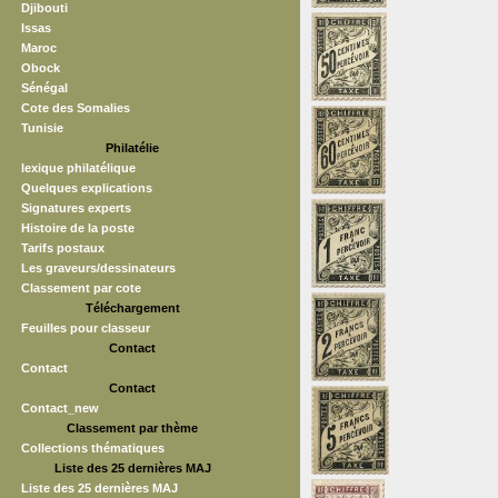
Djibouti
Issas
Maroc
Obock
Sénégal
Cote des Somalies
Tunisie
Philatélie
lexique philatélique
Quelques explications
Signatures experts
Histoire de la poste
Tarifs postaux
Les graveurs/dessinateurs
Classement par cote
Téléchargement
Feuilles pour classeur
Contact
Contact
Contact
Contact_new
Classement par thème
Collections thématiques
Liste des 25 dernières MAJ
Liste des 25 dernières MAJ