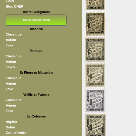
Colis
Bloc CNEP
Autre Catégories
Timbres moins connus
Andorre
Bloc CNEP
L V F
Sedang
S H A E F
Grève (vignettes)
Franchise
Classique
Aérien
Taxe
Monaco
Classique
Aérien
Taxes
St Pierre et Miquelon
Classique
Aérien
Taxe
Wallis et Futuna
Classique
Aérien
Taxe
Ex Colonies
Algérie
Behin
Cote d'ivoire