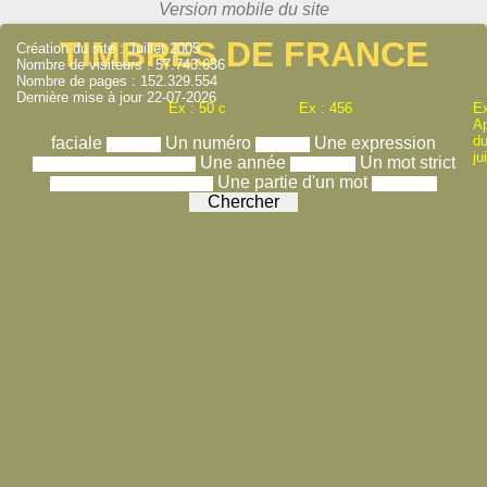
TIMBRES DE FRANCE
Création du site : Juillet 2005
Nombre de visiteurs : 57.743.636
Nombre de pages : 152.329.554
Dernière mise à jour 22-07-2026
Ex : 50 c
Ex : 456
Ex
A
du
faciale
Un numéro
Une expression
ju
Une année
Un mot strict
Une partie d'un mot