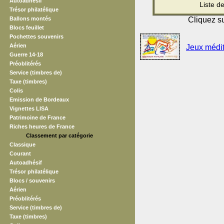
Autoadhésif
Liste d
Trésor philatélique
Ballons montés
Cliquez su
Blocs feuillet
Pochettes souvenirs
Aérien
Jeux médi
Guerre 14-18
Préoblitérés
Service (timbres de)
Taxe (timbres)
Colis
Emission de Bordeaux
Vignettes LISA
Patrimoine de France
Riches heures de France
Classement par catégorie
Classique
Courant
Autoadhésif
Trésor philatélique
Blocs / souvenirs
Aérien
Préoblitérés
Service (timbres de)
Taxe (timbres)