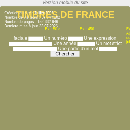
TIMBRES DE FRANCE
Création du site : Juillet 2005
Nombre de visiteurs : 57.744.182
Nombre de pages : 152.332.646
Dernière mise à jour 22-07-2026
Ex : 50 c
Ex : 456
Ex
A
du
faciale
Un numéro
Une expression
ju
Une année
Un mot strict
Une partie d'un mot