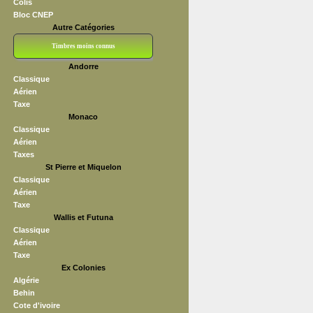
Colis
Bloc CNEP
Autre Catégories
Timbres moins connus
Andorre
Bloc CNEP
L V F
Sedang
S H A E F
Grève (vignettes)
Franchise
Classique
Aérien
Taxe
Monaco
Classique
Aérien
Taxes
St Pierre et Miquelon
Classique
Aérien
Taxe
Wallis et Futuna
Classique
Aérien
Taxe
Ex Colonies
Algérie
Behin
Cote d'ivoire