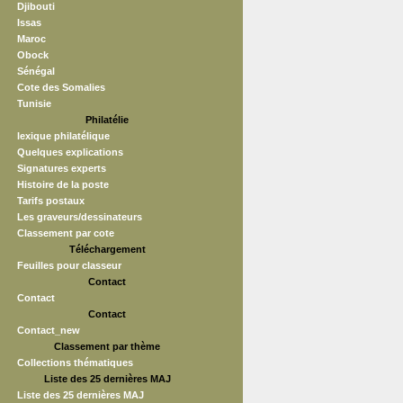
Djibouti
Issas
Maroc
Obock
Sénégal
Cote des Somalies
Tunisie
Philatélie
lexique philatélique
Quelques explications
Signatures experts
Histoire de la poste
Tarifs postaux
Les graveurs/dessinateurs
Classement par cote
Téléchargement
Feuilles pour classeur
Contact
Contact
Contact
Contact_new
Classement par thème
Collections thématiques
Liste des 25 dernières MAJ
Liste des 25 dernières MAJ