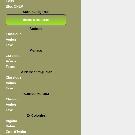
Colis
Bloc CNEP
Autre Catégories
Timbres moins connus
Andorre
Bloc CNEP
L V F
Sedang
S H A E F
Grève (vignettes)
Franchise
Classique
Aérien
Taxe
Monaco
Classique
Aérien
Taxes
St Pierre et Miquelon
Classique
Aérien
Taxe
Wallis et Futuna
Classique
Aérien
Taxe
Ex Colonies
Algérie
Behin
Cote d'ivoire