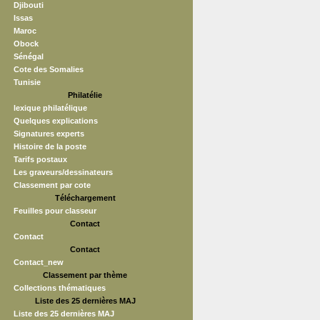
Djibouti
Issas
Maroc
Obock
Sénégal
Cote des Somalies
Tunisie
Philatélie
lexique philatélique
Quelques explications
Signatures experts
Histoire de la poste
Tarifs postaux
Les graveurs/dessinateurs
Classement par cote
Téléchargement
Feuilles pour classeur
Contact
Contact
Contact
Contact_new
Classement par thème
Collections thématiques
Liste des 25 dernières MAJ
Liste des 25 dernières MAJ