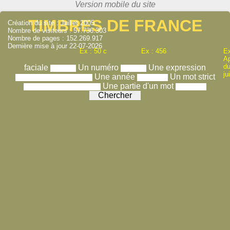
TIMBRES DE FRANCE
Création du site : Juillet 2005
Nombre de visiteurs : 57.736.303
Nombre de pages : 152.269.917
Dernière mise à jour 22-07-2026
Ex : 50 c
Ex : 456
Ex
A
du
faciale
Un numéro
Une expression
ju
Une année
Un mot strict
Une partie d'un mot