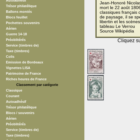
Autoadhésif
Jean-Honoré Nicolas
Trésor philatélique
mort le 22 août 1806
Ballons montés
classiques français d
de paysage, il se s
Blocs feuillet
libertin et les scèn
Pochettes souvenirs
tableau Le Verrou
Aérien
Source Wikipédia
Guerre 14-18
Préoblitérés
Cliquez su
Service (timbres de)
Taxe (timbres)
Colis
Emission de Bordeaux
Vignettes LISA
Patrimoine de France
Riches heures de France
Classement par catégorie
Classique
Courant
Autoadhésif
Trésor philatélique
Blocs / souvenirs
Aérien
Préoblitérés
Service (timbres de)
Taxe (timbres)