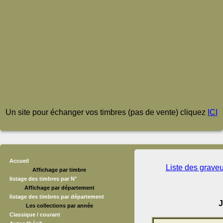
Un site pour échanger vos timbres (pas de vente) cliquez
ICI
Accueil
Liste des grave
Affichage par timbre
listage des timbres par N°
Affichage par département
listage des timbres par département
J
Les collections par année
Classique / courant