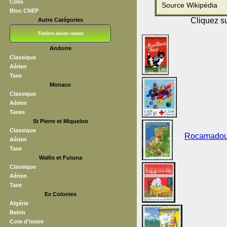
Colis
Source Wikipédia
Bloc CNEP
Cliquez su
Autre Catégories
Timbres moins connus
Andorre
Bloc CNEP
L V F
Sedang
S H A E F
Grève (vignettes)
Franchise
Classique
Aérien
Taxe
Monaco
Classique
Aérien
Taxes
St Pierre et Miquelon
Classique
Rocamadour 
Aérien
Taxe
Wallis et Futuna
Classique
Aérien
Taxe
Ex Colonies
Algérie
Behin
Cote d'ivoire