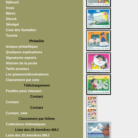
Djibouti
Issas
Maroc
Obock
Sénégal
Cote des Somalies
Tunisie
Philatélie
lexique philatélique
Quelques explications
Signatures experts
Histoire de la poste
Tarifs postaux
Les graveurs/dessinateurs
Classement par cote
Téléchargement
Feuilles pour classeur
Contact
Contact
Contact
Contact_new
Classement par thème
Collections thématiques
Liste des 25 dernières MAJ
Liste des 25 dernières MAJ