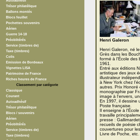
Autoadhésif
Trésor philatélique
Ballons montés
Blocs feuillet
Pochettes souvenirs
Aérien
Guerre 14-18
Préoblitérés
Henri Galeron
Service (timbres de)
Henri Galeron, né l
Taxe (timbres)
Grès dans les Bouche
Colis
formé à l'École des 
Emission de Bordeaux
1961.
Vignettes LISA
Entré aux éditions N
artistique des jeux 
Patrimoine de France
illustrateur indépen
Riches heures de France
à New York chez l'éd
Classement par catégorie
autres. Prix Honoré 
Classique
monographie par Fran
Courant
image à l'envers, un
En 1997, il dessine 
Autoadhésif
Poste française.
Trésor philatélique
Il enseigne à l'Écol
Blocs / souvenirs
travaille principalem
Aérien
presse : Gallimardet
Préoblitérés
recueils de poésie 
couvertures pour les 
Service (timbres de)
Livre de Poche, etc.
Taxe (timbres)