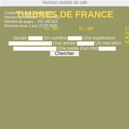
TIMBRES DE FRANCE
Création du site : Juillet 2005
Nombre de visiteurs : 57.719.762
Nombre de pages : 152.195.023
Dernière mise à jour 22-07-2026
Ex : 50 c
Ex : 456
Ex
A
du
faciale
Un numéro
Une expression
ju
Une année
Un mot strict
Une partie d'un mot