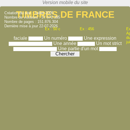
TIMBRES DE FRANCE
Création du site : Juillet 2005
Nombre de visiteurs : 57.670.395
Nombre de pages : 151.876.304
Dernière mise à jour 22-07-2026
Ex : 50 c
Ex : 456
Ex
A
du
faciale
Un numéro
Une expression
ju
Une année
Un mot strict
Une partie d'un mot