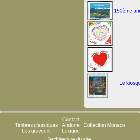
150ème anni
Le kiosq
Contact
Timbres classiques
Andorre
Collection Monaco
Les graveurs
Lexique
L'architecture du site