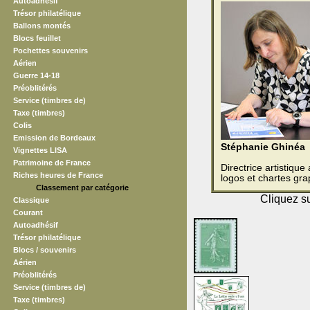
Autoadhésif
Trésor philatélique
Ballons montés
Blocs feuillet
Pochettes souvenirs
Aérien
Guerre 14-18
Préoblitérés
Service (timbres de)
Taxe (timbres)
Colis
Emission de Bordeaux
Stéphanie Ghinéa
Vignettes LISA
Patrimoine de France
Directrice artistiqu
Riches heures de France
logos et chartes gra
Classement par catégorie
Cliquez su
Classique
Courant
Autoadhésif
Trésor philatélique
Blocs / souvenirs
Aérien
Préoblitérés
Service (timbres de)
Taxe (timbres)