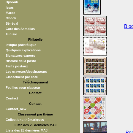
Djibouti
Issas
Maroc
Obock
Sénégal
Bloc
Cote des Somalies
Tunisie
Philatélie
lexique philatélique
Quelques explications
Signatures experts
Histoire de la poste
Tarifs postaux
Les graveurs/dessinateurs
Classement par cote
Téléchargement
Feuilles pour classeur
Contact
Contact
Contact
Contact_new
Classement par thème
Collections thématiques
Liste des 25 dernières MAJ
Liste des 25 dernières MAJ
Por