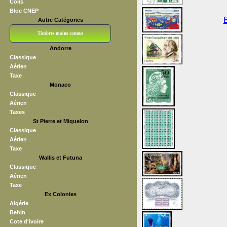
Colis
Bloc CNEP
Autre Catégories
Timbres moins connus
Andorre
Bloc CNEP
L V F
Sedang
S H A E F
Grève (vignettes)
Franchise
Classique
Aérien
Taxe
Monaco
Classique
Aérien
Taxes
St Pierre et Miquelon
Classique
Aérien
Taxe
Wallis et Futuna
Classique
Aérien
Taxe
Ex Colonies
Algérie
Behin
Cote d'ivoire