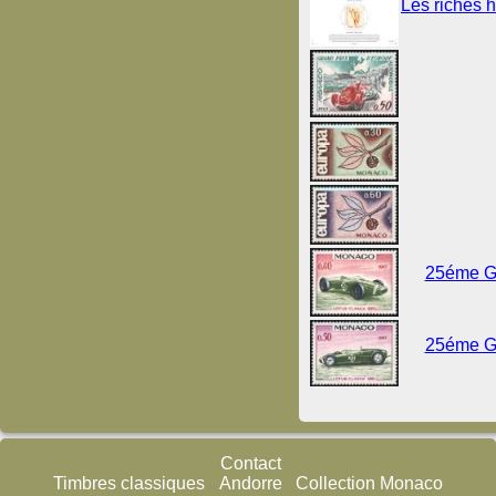
Les riches 
25éme Gr
25éme Gr
Contact
Timbres classiques
Andorre
Collection Monaco