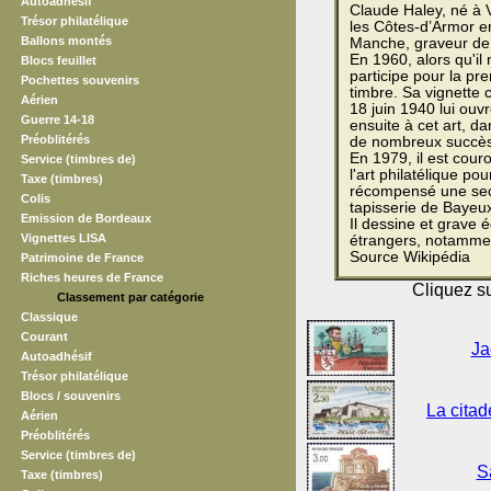
Autoadhésif
Claude Haley, né à 
Trésor philatélique
les Côtes-d’Armor en
Ballons montés
Manche, graveur de
En 1960, alors qu'il
Blocs feuillet
participe pour la pr
Pochettes souvenirs
timbre. Sa vignette 
Aérien
18 juin 1940 lui ouvr
Guerre 14-18
ensuite à cet art, da
Préoblitérés
de nombreux succès
En 1979, il est cour
Service (timbres de)
l'art philatélique po
Taxe (timbres)
récompensé une seco
Colis
tapisserie de Bayeu
Emission de Bordeaux
Il dessine et grave
Vignettes LISA
étrangers, notammen
Source Wikipédia
Patrimoine de France
Riches heures de France
Cliquez su
Classement par catégorie
Classique
Courant
Ja
Autoadhésif
Trésor philatélique
Blocs / souvenirs
La citad
Aérien
Préoblitérés
Service (timbres de)
S
Taxe (timbres)