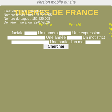
TIMBRES DE FRANCE
Création du site : Juillet 2005
Nombre de visiteurs : 57.725.505
Nombre de pages : 152.220.008
Dernière mise à jour 22-07-2026
Ex : 50 c
Ex : 456
Ex
A
du
faciale
Un numéro
Une expression
ju
Une année
Un mot strict
Une partie d'un mot