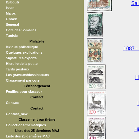
Djibouti
Sai
Issas
Maroc
Obock
Sénégal
Cote des Somalies
Tunisie
Philatélie
lexique philatélique
1087 -
Quelques explications
Signatures experts
Histoire de la poste
Tarifs postaux
Les graveurs/dessinateurs
H
Classement par cote
Téléchargement
Feuilles pour classeur
Contact
Contact
Contact
Contact_new
Classement par thème
Collections thématiques
Hi
Liste des 25 dernières MAJ
Liste des 25 dernières MAJ