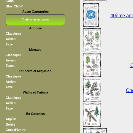
Colis
Bloc CNEP
Autre Catégories
40ème anni
Timbres moins connus
Andorre
Bloc CNEP
L V F
Sedang
S H A E F
Grève (vignettes)
Franchise
Classique
Aérien
Taxe
Monaco
Classique
Aérien
O
Taxes
St Pierre et Miquelon
Classique
Aérien
Taxe
Chê
Wallis et Futuna
Classique
Aérien
Taxe
Ex Colonies
Algérie
Behin
Cote d'ivoire