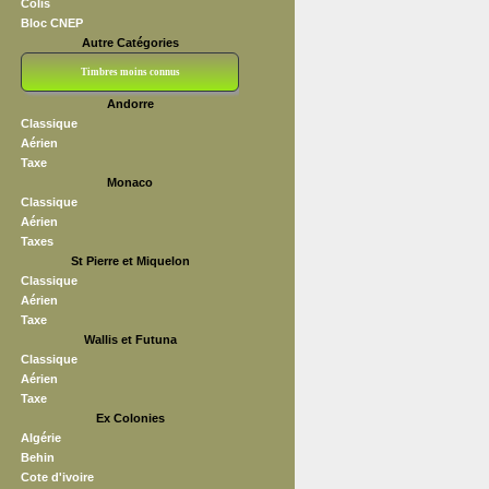
Colis
Bloc CNEP
Autre Catégories
Timbres moins connus
Andorre
Bloc CNEP
L V F
Sedang
S H A E F
Grève (vignettes)
Franchise
Classique
Aérien
Taxe
Monaco
Classique
Aérien
Taxes
St Pierre et Miquelon
Classique
Aérien
Taxe
Wallis et Futuna
Classique
Aérien
Taxe
Ex Colonies
Algérie
Behin
Cote d'ivoire