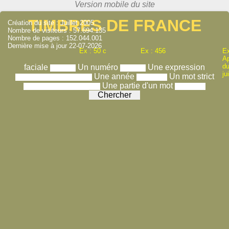
TIMBRES DE FRANCE
Création du site : Juillet 2005
Nombre de visiteurs : 57.694.135
Nombre de pages : 152.044.001
Dernière mise à jour 22-07-2026
Ex : 50 c
Ex : 456
Ex
A
du
faciale
Un numéro
Une expression
ju
Une année
Un mot strict
Une partie d'un mot