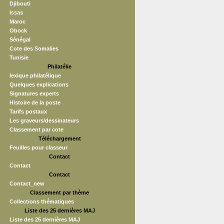
Djibouti
Issas
Maroc
Obock
Sénégal
Cote des Somalies
Tunisie
Philatélie
lexique philatélique
Quelques explications
Signatures experts
Histoire de la poste
Tarifs postaux
Les graveurs/dessinateurs
Classement par cote
Téléchargement
Feuilles pour classeur
Contact
Contact
Contact
Contact_new
Classement par thème
Collections thématiques
Liste des 25 dernières MAJ
Liste des 25 dernières MAJ