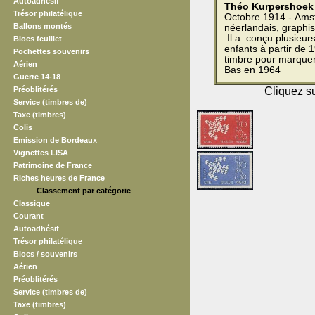
Autoadhésif
Théo Kurpershoek
Trésor philatélique
Octobre 1914 - Amst
Ballons montés
néerlandais, graphis
Il a conçu plusieurs
Blocs feuillet
enfants à partir de 
Pochettes souvenirs
timbre pour marquer
Aérien
Bas en 1964
Guerre 14-18
Préoblitérés
Cliquez su
Service (timbres de)
Taxe (timbres)
Colis
Emission de Bordeaux
Vignettes LISA
Patrimoine de France
Riches heures de France
Classement par catégorie
Classique
Courant
Autoadhésif
Trésor philatélique
Blocs / souvenirs
Aérien
Préoblitérés
Service (timbres de)
Taxe (timbres)