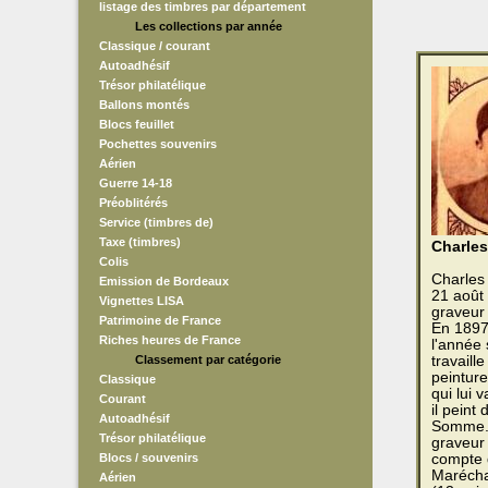
listage des timbres par département
Les collections par année
Classique / courant
Autoadhésif
Trésor philatélique
Ballons montés
Blocs feuillet
Pochettes souvenirs
Aérien
Guerre 14-18
Préoblitérés
Service (timbres de)
Taxe (timbres)
Charles
Colis
Charles 
Emission de Bordeaux
21 août
Vignettes LISA
graveur 
Patrimoine de France
En 1897 
Riches heures de France
l'année 
Classement par catégorie
travaill
peinture
Classique
qui lui 
Courant
il peint
Autoadhésif
Somme. E
Trésor philatélique
graveur 
Blocs / souvenirs
compte 
Maréchal
Aérien