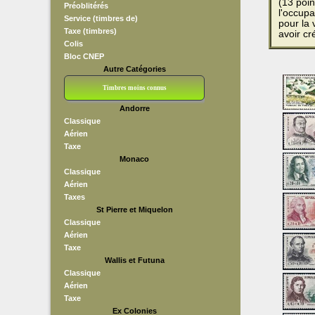
(13 poin
Préoblitérés
l'occupa
Service (timbres de)
pour la 
Taxe (timbres)
avoir cr
Colis
Bloc CNEP
Autre Catégories
Timbres moins connus
Andorre
Bloc CNEP
L V F
Sedang
S H A E F
Grève (vignettes)
Franchise
Classique
Aérien
Taxe
Monaco
Classique
Aérien
Taxes
St Pierre et Miquelon
Classique
Aérien
Taxe
Wallis et Futuna
Classique
Aérien
Taxe
Ex Colonies