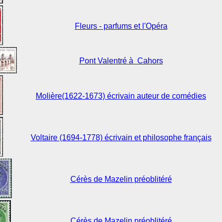
Fleurs - parfums et l'Opéra
Pont Valentré à Cahors
Molière(1622-1673) écrivain auteur de comédies
Voltaire (1694-1778) écrivain et philosophe français
Cérès de Mazelin préoblitéré
Cérès de Mazelin préoblitéré