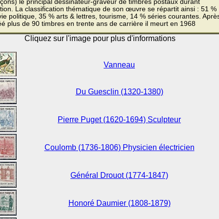
çons) le principal dessinateur-graveur de timbres postaux durant
tion. La classification thématique de son œuvre se répartit ainsi : 51 %
vie politique, 35 % arts & lettres, tourisme, 14 % séries courantes. Aprè
éé plus de 90 timbres en trente ans de carrière il meurt en 1968
Cliquez sur l'image pour plus d'informations
Vanneau
Du Guesclin (1320-1380)
Pierre Puget (1620-1694) Sculpteur
Coulomb (1736-1806) Physicien électricien
Général Drouot (1774-1847)
Honoré Daumier (1808-1879)