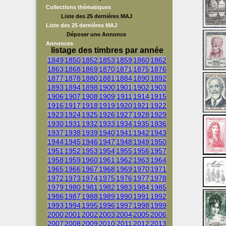
Collections thématiques
Liste des 25 dernières MAJ
Liste des 25 dernières MAJ
Déposer une Annonce
Annonces
listage des timbres par année
1849
1850
1852
1853
1859
1860
1862
1863
1868
1869
1870
1871
1875
1876
1877
1878
1880
1881
1884
1890
1892
1893
1894
1898
1900
1901
1902
1903
1906
1907
1908
1909
1911
1914
1915
1916
1917
1918
1919
1920
1921
1922
1923
1924
1925
1926
1927
1928
1929
1930
1931
1932
1933
1934
1935
1936
1937
1938
1939
1940
1941
1942
1943
1944
1945
1946
1947
1948
1949
1950
1951
1952
1953
1954
1955
1956
1957
1958
1959
1960
1961
1962
1963
1964
1965
1966
1967
1968
1969
1970
1971
1972
1973
1974
1975
1976
1977
1978
1979
1980
1981
1982
1983
1984
1985
1986
1987
1988
1989
1990
1991
1992
1993
1994
1995
1996
1997
1998
1999
2000
2001
2002
2003
2004
2005
2006
2007
2008
2009
2010
2011
2012
2013