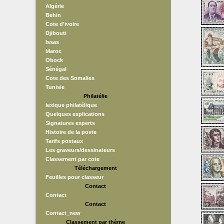
Algérie
Behin
Cote d'ivoire
Djibouti
Issas
Maroc
Obock
Sénégal
Cote des Somalies
Tunisie
Philatélie
lexique philatélique
Quelques explications
Signatures experts
Histoire de la poste
Tarifs postaux
Les graveurs/dessinateurs
Classement par cote
Téléchargement
Feuilles pour classeur
Contact
Contact
Contact
Contact_new
Classement par thème