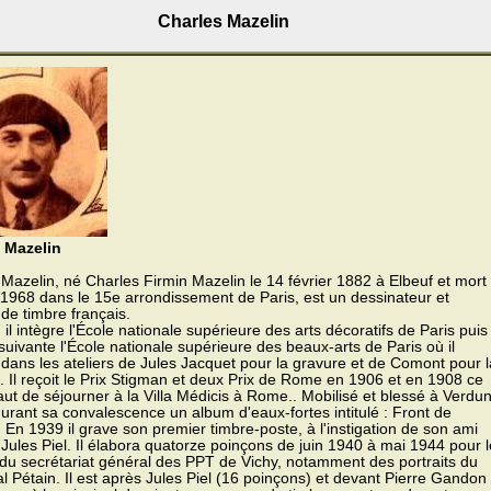
Charles Mazelin
 Mazelin
Mazelin, né Charles Firmin Mazelin le 14 février 1882 à Elbeuf et mort 
 1968 dans le 15e arrondissement de Paris, est un dessinateur et
de timbre français.
il intègre l'École nationale supérieure des arts décoratifs de Paris puis
suivante l'École nationale supérieure des beaux-arts de Paris où il
e dans les ateliers de Jules Jacquet pour la gravure et de Comont pour l
. Il reçoit le Prix Stigman et deux Prix de Rome en 1906 et en 1908 ce
vaut de séjourner à la Villa Médicis à Rome.. Mobilisé et blessé à Verdun
 durant sa convalescence un album d'eaux-fortes intitulé : Front de
n 1939 il grave son premier timbre-poste, à l'instigation de son ami
Jules Piel. Il élabora quatorze poinçons de juin 1940 à mai 1944 pour l
du secrétariat général des PPT de Vichy, notamment des portraits du
 Pétain. Il est après Jules Piel (16 poinçons) et devant Pierre Gandon