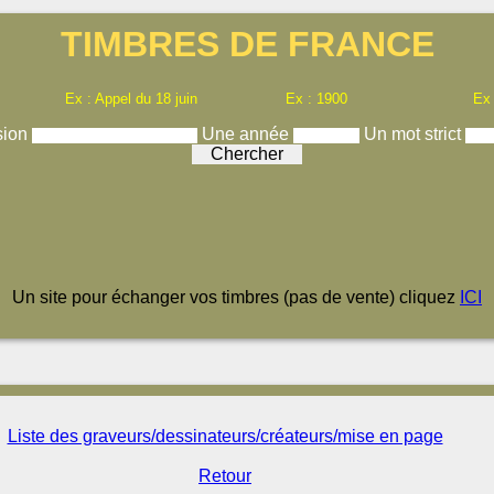
TIMBRES DE FRANCE
Ex : Appel du 18 juin
Ex : 1900
Ex
sion
Une année
Un mot strict
Un site pour échanger vos timbres (pas de vente) cliquez
ICI
Liste des graveurs/dessinateurs/créateurs/mise en page
Retour