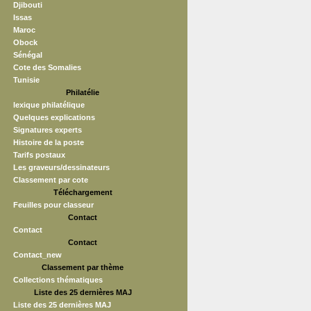
Djibouti
Issas
Maroc
Obock
Sénégal
Cote des Somalies
Tunisie
Philatélie
lexique philatélique
Quelques explications
Signatures experts
Histoire de la poste
Tarifs postaux
Les graveurs/dessinateurs
Classement par cote
Téléchargement
Feuilles pour classeur
Contact
Contact
Contact
Contact_new
Classement par thème
Collections thématiques
Liste des 25 dernières MAJ
Liste des 25 dernières MAJ