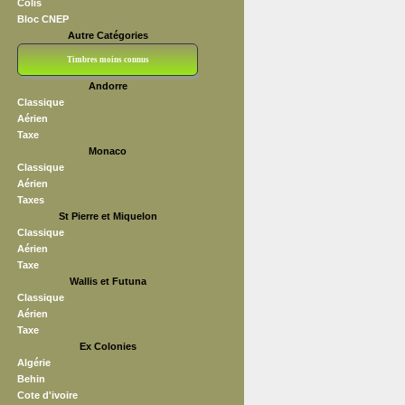
Colis
Bloc CNEP
Autre Catégories
Timbres moins connus
Andorre
Bloc CNEP
L V F
Sedang
S H A E F
Grève (vignettes)
Franchise
Classique
Aérien
Taxe
Monaco
Classique
Aérien
Taxes
St Pierre et Miquelon
Classique
Aérien
Taxe
Wallis et Futuna
Classique
Aérien
Taxe
Ex Colonies
Algérie
Behin
Cote d'ivoire