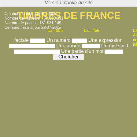
TIMBRES DE FRANCE
Création du site : Juillet 2005
Nombre de visiteurs : 57.680.391
Nombre de pages : 151.931.149
Dernière mise à jour 22-07-2026
Ex : 50 c
Ex : 456
Ex
A
du
faciale
Un numéro
Une expression
ju
Une année
Un mot strict
Une partie d'un mot