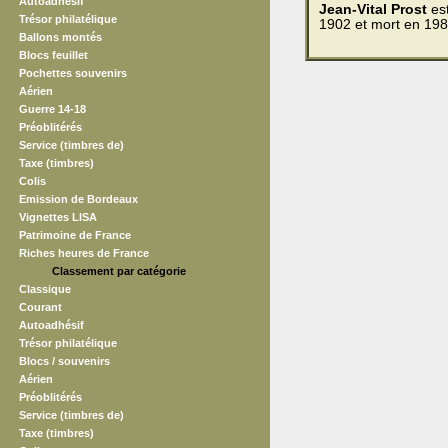
Autoadhésif
Jean-Vital Prost
est
Trésor philatélique
1902 et mort en 19
Ballons montés
Blocs feuillet
Pochettes souvenirs
Aérien
Guerre 14-18
Préoblitérés
Service (timbres de)
Taxe (timbres)
Colis
Emission de Bordeaux
Vignettes LISA
Patrimoine de France
Riches heures de France
Classement par catégorie
Classique
Courant
Autoadhésif
Trésor philatélique
Blocs / souvenirs
Aérien
Préoblitérés
Service (timbres de)
Taxe (timbres)