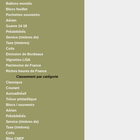
Ballons montés
Blocs feuillet
Pochettes souvenirs
Aérien
Guerre 14-18
Préoblitérés
Service (timbres de)
Taxe (timbres)
Colis
Emission de Bordeaux
Vignettes LISA
Patrimoine de France
Riches heures de France
Classement par catégorie
Classique
Courant
Autoadhésif
Trésor philatélique
Blocs / souvenirs
Aérien
Préoblitérés
Service (timbres de)
Taxe (timbres)
Colis
Bloc CNEP