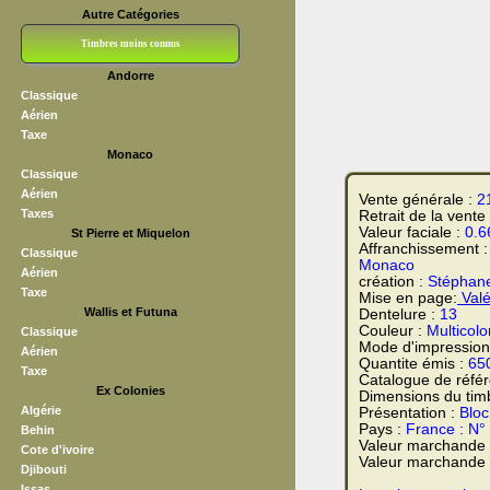
Autre Catégories
Timbres moins connus
Andorre
Bloc CNEP
L V F
Sedang
S H A E F
Grève (vignettes)
Franchise
Classique
Aérien
Taxe
Monaco
Classique
Aérien
Vente générale :
2
Taxes
Retrait de la vente
Valeur faciale :
0.6
St Pierre et Miquelon
Affranchissement 
Classique
Monaco
Aérien
création :
Stéphane
Taxe
Mise en page:
Valé
Wallis et Futuna
Dentelure :
13
Couleur :
Multicolo
Classique
Mode d'impression
Aérien
Quantite émis :
65
Taxe
Catalogue de réfé
Ex Colonies
Dimensions du tim
Algérie
Présentation :
Bloc
Pays :
France : N°
Behin
Valeur marchande
Cote d'ivoire
Valeur marchande t
Djibouti
Issas