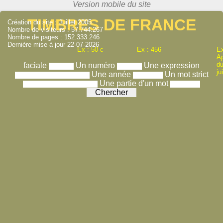
TIMBRES DE FRANCE
Création du site : Juillet 2005
Nombre de visiteurs : 57.744.267
Nombre de pages : 152.333.246
Dernière mise à jour 22-07-2026
Ex : 50 c
Ex : 456
Ex
A
du
faciale
Un numéro
Une expression
ju
Une année
Un mot strict
Une partie d'un mot