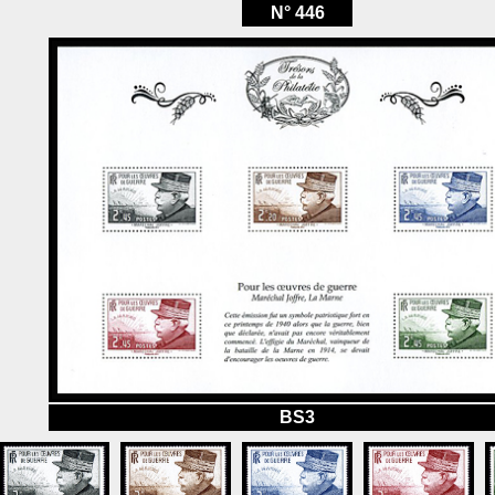
N° 446
BS3