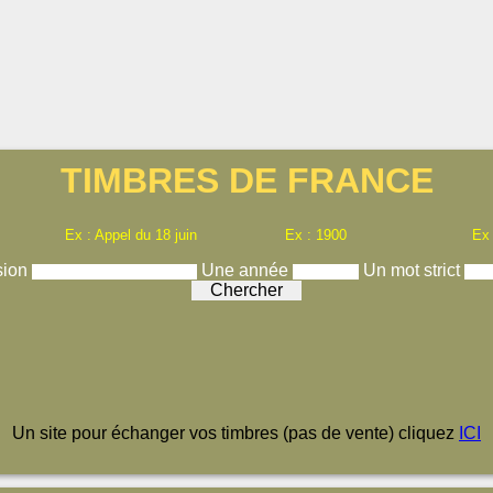
TIMBRES DE FRANCE
Ex : Appel du 18 juin
Ex : 1900
Ex
sion
Une année
Un mot strict
Un site pour échanger vos timbres (pas de vente) cliquez
ICI