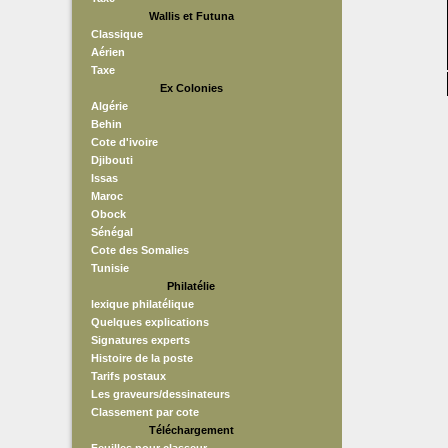
Wallis et Futuna
Classique
Aérien
Taxe
Ex Colonies
Algérie
Behin
Cote d'ivoire
Djibouti
Issas
Maroc
Obock
Sénégal
Cote des Somalies
Tunisie
Philatélie
lexique philatélique
Quelques explications
Signatures experts
Histoire de la poste
Tarifs postaux
Les graveurs/dessinateurs
Classement par cote
Téléchargement