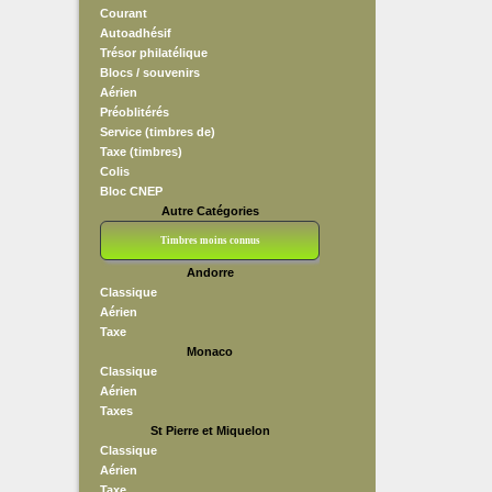
Courant
Autoadhésif
Trésor philatélique
Blocs / souvenirs
Aérien
Préoblitérés
Service (timbres de)
Taxe (timbres)
Colis
Bloc CNEP
Autre Catégories
Timbres moins connus
Andorre
Bloc CNEP
L V F
Sedang
S H A E F
Grève (vignettes)
Franchise
Classique
Aérien
Taxe
Monaco
Classique
Aérien
Taxes
St Pierre et Miquelon
Classique
Aérien
Taxe