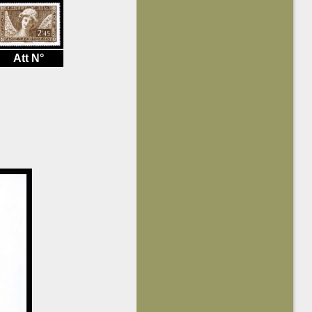
Att N°