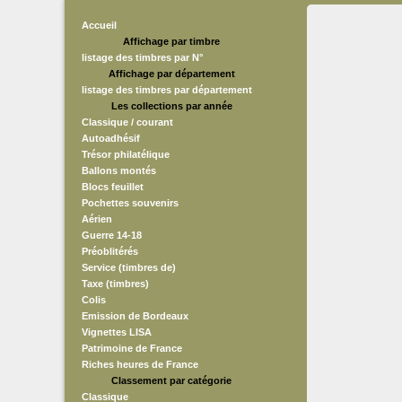
Accueil
Affichage par timbre
listage des timbres par N°
Affichage par département
listage des timbres par département
Les collections par année
Classique / courant
Autoadhésif
Trésor philatélique
Ballons montés
Blocs feuillet
Pochettes souvenirs
Aérien
Guerre 14-18
Préoblitérés
Service (timbres de)
Taxe (timbres)
Colis
Emission de Bordeaux
Vignettes LISA
Patrimoine de France
Riches heures de France
Classement par catégorie
Classique