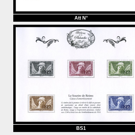
Att N°
BS1