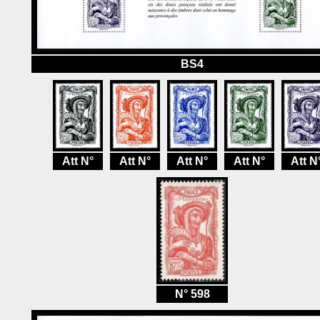
BS4
Att N°
Att N°
Att N°
Att N°
Att N
N° 598