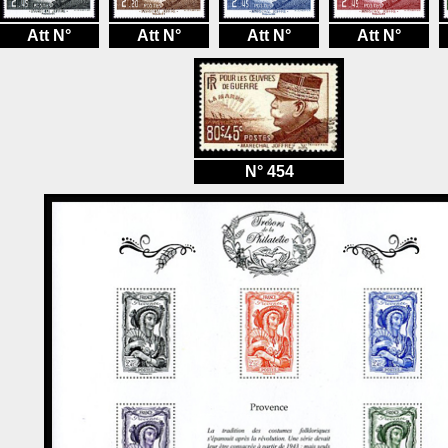
Att N°
Att N°
Att N°
Att N°
N° 454