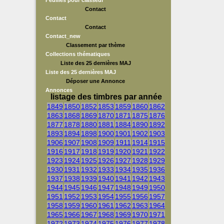
Feuilles pour classeur
Contact
Contact
Contact
Contact_new
Classement par thème
Collections thématiques
Liste des 25 dernières MAJ
Liste des 25 dernières MAJ
Déposer une Annonce
Annonces
listage des timbres par année
1849
1850
1852
1853
1859
1860
1862
1863
1868
1869
1870
1871
1875
1876
1877
1878
1880
1881
1884
1890
1892
1893
1894
1898
1900
1901
1902
1903
1906
1907
1908
1909
1911
1914
1915
1916
1917
1918
1919
1920
1921
1922
1923
1924
1925
1926
1927
1928
1929
1930
1931
1932
1933
1934
1935
1936
1937
1938
1939
1940
1941
1942
1943
1944
1945
1946
1947
1948
1949
1950
1951
1952
1953
1954
1955
1956
1957
1958
1959
1960
1961
1962
1963
1964
1965
1966
1967
1968
1969
1970
1971
1972
1973
1974
1975
1976
1977
1978