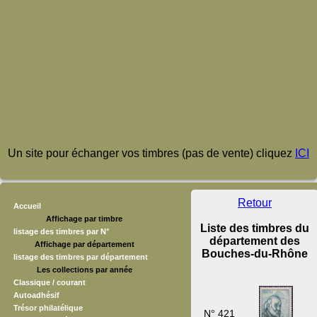
Un site pour échanger vos timbres (pas de vente) cliquez
ICI
Retour
Accueil
Affichage par timbre
Liste des timbres du
listage des timbres par N°
département des
Affichage par département
Bouches-du-Rhône
listage des timbres par département
Les collections par année
Classique / courant
Autoadhésif
Trésor philatélique
N° 421