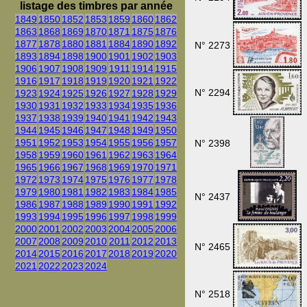
listage des timbres par année
1849
1850
1852
1853
1859
1860
1862
1863
1868
1869
1870
1871
1875
1876
1877
1878
1880
1881
1884
1890
1892
N° 2273
1893
1894
1898
1900
1901
1902
1903
1906
1907
1908
1909
1911
1914
1915
1916
1917
1918
1919
1920
1921
1922
N° 2294
1923
1924
1925
1926
1927
1928
1929
1930
1931
1932
1933
1934
1935
1936
1937
1938
1939
1940
1941
1942
1943
1944
1945
1946
1947
1948
1949
1950
1951
1952
1953
1954
1955
1956
1957
N° 2398
1958
1959
1960
1961
1962
1963
1964
1965
1966
1967
1968
1969
1970
1971
1972
1973
1974
1975
1976
1977
1978
1979
1980
1981
1982
1983
1984
1985
N° 2437
1986
1987
1988
1989
1990
1991
1992
1993
1994
1995
1996
1997
1998
1999
2000
2001
2002
2003
2004
2005
2006
2007
2008
2009
2010
2011
2012
2013
N° 2465
2014
2015
2016
2017
2018
2019
2020
2021
2022
2023
2024
N° 2518