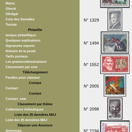
Maroc
Obock
Sénégal
Cote des Somalies
N° 1329
Tunisie
Philatélie
lexique philatélique
Quelques explications
N° 1494
Signatures experts
Histoire de la poste
Tarifs postaux
Les graveurs/dessinateurs
N° 1552
Classement par cote
Téléchargement
Feuilles pour classeur
Contact
N° 2005
Contact
Contact
Contact_new
Classement par thème
N° 2098
Collections thématiques
Liste des 25 dernières MAJ
Liste des 25 dernières MAJ
Déposer une Annonce
N° 2194
Annonces