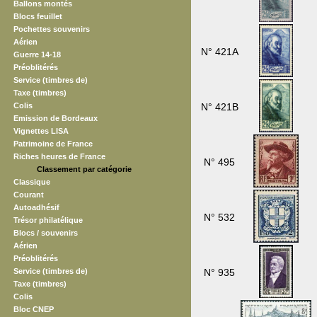
Ballons montés
Blocs feuillet
Pochettes souvenirs
Aérien
N° 421A
Guerre 14-18
Préoblitérés
Service (timbres de)
Taxe (timbres)
Colis
N° 421B
Emission de Bordeaux
Vignettes LISA
Patrimoine de France
Riches heures de France
N° 495
Classement par catégorie
Classique
Courant
Autoadhésif
N° 532
Trésor philatélique
Blocs / souvenirs
Aérien
Préoblitérés
Service (timbres de)
N° 935
Taxe (timbres)
Colis
Bloc CNEP