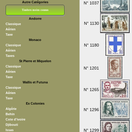
Autre Catégories
N° 1037
Timbres moins connus
Andorre
Bloc CNEP
L V F
Sedang
S H A E F
Grève (vignettes)
Franchise
N° 1130
Classique
Aérien
Taxe
Monaco
N° 1180
Classique
Aérien
Taxes
St Pierre et Miquelon
Classique
N° 1201
Aérien
Taxe
Wallis et Futuna
Classique
N° 1265
Aérien
Taxe
Ex Colonies
Algérie
N° 1296
Behin
Cote d'ivoire
Djibouti
N° 1299
Issas