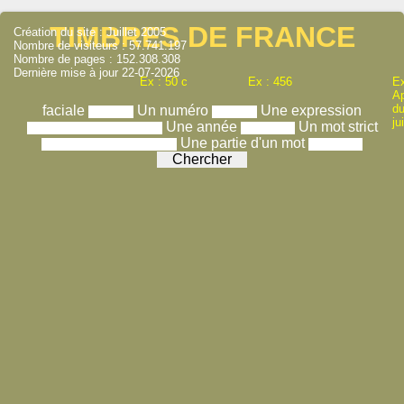
TIMBRES DE FRANCE
Création du site : Juillet 2005
Nombre de visiteurs : 57.741.197
Nombre de pages : 152.308.308
Dernière mise à jour 22-07-2026
Ex : 50 c
Ex : 456
Ex
A
du
faciale
Un numéro
Une expression
ju
Une année
Un mot strict
Une partie d'un mot