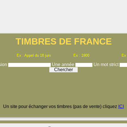
TIMBRES DE FRANCE
Ex : Appel du 18 juin
Ex : 1900
Ex
sion
Une année
Un mot strict
Un site pour échanger vos timbres (pas de vente) cliquez
ICI