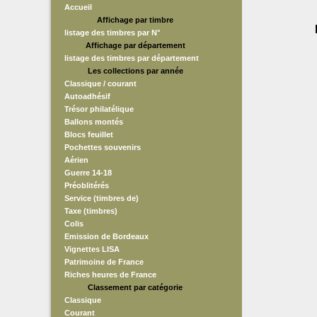
Accueil
Affichage par timbre
listage des timbres par N°
Affichage par département
listage des timbres par département
Les collections par année
Classique / courant
Autoadhésif
Trésor philatélique
Ballons montés
Blocs feuillet
Pochettes souvenirs
Aérien
Guerre 14-18
Préoblitérés
Service (timbres de)
Taxe (timbres)
Colis
Emission de Bordeaux
Vignettes LISA
Patrimoine de France
Riches heures de France
Classement par catégorie
Classique
Courant