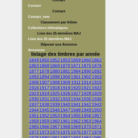
Contact
Contact
Contact
Contact_new
Classement par thème
Collections thématiques
Liste des 25 dernières MAJ
Liste des 25 dernières MAJ
Déposer une Annonce
Annonces
listage des timbres par année
1849
1850
1852
1853
1859
1860
1862
1863
1868
1869
1870
1871
1875
1876
1877
1878
1880
1881
1884
1890
1892
1893
1894
1898
1900
1901
1902
1903
1906
1907
1908
1909
1911
1914
1915
1916
1917
1918
1919
1920
1921
1922
1923
1924
1925
1926
1927
1928
1929
1930
1931
1932
1933
1934
1935
1936
1937
1938
1939
1940
1941
1942
1943
1944
1945
1946
1947
1948
1949
1950
1951
1952
1953
1954
1955
1956
1957
1958
1959
1960
1961
1962
1963
1964
1965
1966
1967
1968
1969
1970
1971
1972
1973
1974
1975
1976
1977
1978
1979
1980
1981
1982
1983
1984
1985