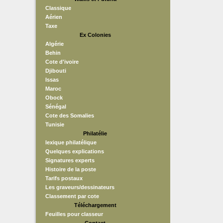
Classique
Aérien
Taxe
Ex Colonies
Algérie
Behin
Cote d'ivoire
Djibouti
Issas
Maroc
Obock
Sénégal
Cote des Somalies
Tunisie
Philatélie
lexique philatélique
Quelques explications
Signatures experts
Histoire de la poste
Tarifs postaux
Les graveurs/dessinateurs
Classement par cote
Téléchargement
Feuilles pour classeur