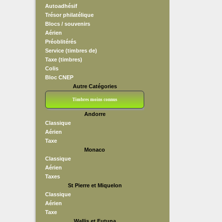
Autoadhésif
Trésor philatélique
Blocs / souvenirs
Aérien
Préoblitérés
Service (timbres de)
Taxe (timbres)
Colis
Bloc CNEP
Autre Catégories
Timbres moins connus
Andorre
Bloc CNEP
L V F
Sedang
S H A E F
Grève (vignettes)
Franchise
Classique
Aérien
Taxe
Monaco
Classique
Aérien
Taxes
St Pierre et Miquelon
Classique
Aérien
Taxe
Wallis et Futuna