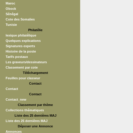
Maroc
Obock
Sénégal
Cote des Somalies
Tunisie
Philatélie
lexique philatélique
Quelques explications
Signatures experts
Histoire de la poste
Tarifs postaux
Les graveurs/dessinateurs
Classement par cote
Téléchargement
Feuilles pour classeur
Contact
Contact
Contact
Contact_new
Classement par thème
Collections thématiques
Liste des 25 dernières MAJ
Liste des 25 dernières MAJ
Déposer une Annonce
Annonces