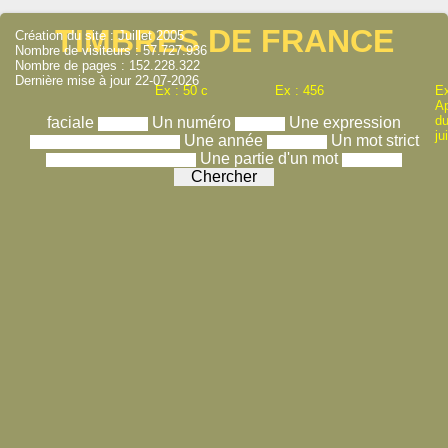
TIMBRES DE FRANCE
Création du site : Juillet 2005
Nombre de visiteurs : 57.727.936
Nombre de pages : 152.228.322
Dernière mise à jour 22-07-2026
Ex : 50 c
Ex : 456
Ex
A
du
faciale
Un numéro
Une expression
ju
Une année
Un mot strict
Une partie d'un mot