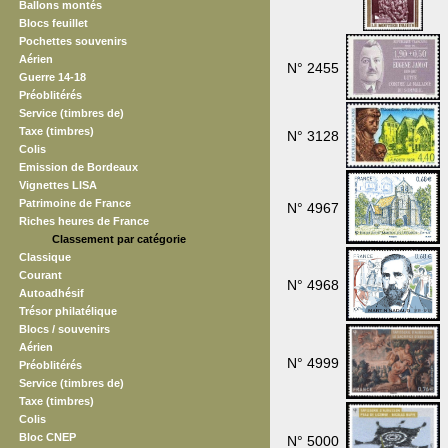
Ballons montés
Blocs feuillet
Pochettes souvenirs
Aérien
N° 2455
Guerre 14-18
Préoblitérés
Service (timbres de)
Taxe (timbres)
N° 3128
Colis
Emission de Bordeaux
Vignettes LISA
Patrimoine de France
N° 4967
Riches heures de France
Classement par catégorie
Classique
Courant
N° 4968
Autoadhésif
Trésor philatélique
Blocs / souvenirs
Aérien
N° 4999
Préoblitérés
Service (timbres de)
Taxe (timbres)
Colis
Bloc CNEP
N° 5000