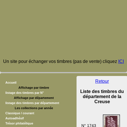
Un site pour échanger vos timbres (pas de vente) cliquez
ICI
Retour
Accueil
Affichage par timbre
Liste des timbres du
listage des timbres par N°
département de la
Affichage par département
Creuse
listage des timbres par département
Les collections par année
Classique / courant
Autoadhésif
Trésor philatélique
N° 1743