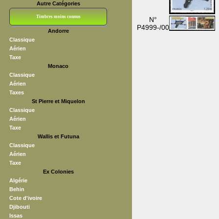
Autre Catégories
Timbres moins connus
N°
P4999-/00
Andorre
Bloc CNEP
L V F
Sedang
S H A E F
Grève (vignettes)
Franchise
Classique
Aérien
Taxe
Monaco
Classique
Aérien
Taxes
St Pierre et Miquelon
Classique
Aérien
Taxe
Wallis et Futuna
Classique
Aérien
Taxe
Ex Colonies
Algérie
Behin
Cote d'ivoire
Djibouti
Issas