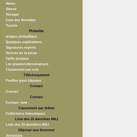
Maroc
Obock
Sénégal
Cote des Somalies
Tunisie
Philatélie
lexique philatélique
Quelques explications
Signatures experts
Histoire de la poste
Tarifs postaux
Les graveurs/dessinateurs
Classement par cote
Téléchargement
Feuilles pour classeur
Contact
Contact
Contact
Contact_new
Classement par thème
Collections thématiques
Liste des 25 dernières MAJ
Liste des 25 dernières MAJ
Déposer une Annonce
Annonces