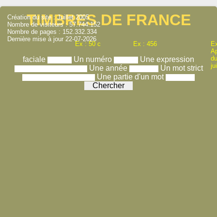
TIMBRES DE FRANCE
Création du site : Juillet 2005
Nombre de visiteurs : 57.744.152
Nombre de pages : 152.332.334
Dernière mise à jour 22-07-2026
Ex : 50 c
Ex : 456
Ex
A
du
faciale
Un numéro
Une expression
ju
Une année
Un mot strict
Une partie d'un mot