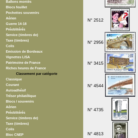
Ballons montés
Blocs feuillet
Pochettes souvenirs
Aérien
N° 2512
Guerre 14-18
Préoblitérés
Service (timbres de)
Taxe (timbres)
N° 2956
Colis
Emission de Bordeaux
Vignettes LISA
Patrimoine de France
N° 3415
Riches heures de France
Classement par catégorie
Classique
Courant
N° 4544
Autoadhésif
Trésor philatélique
Blocs / souvenirs
Aérien
N° 4735
Préoblitérés
Service (timbres de)
Taxe (timbres)
Colis
N° 4813
Bloc CNEP