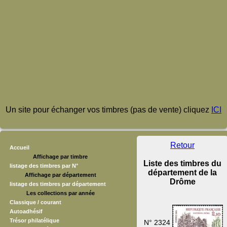
Un site pour échanger vos timbres (pas de vente) cliquez
ICI
Retour
Accueil
Affichage par timbre
Liste des timbres du
listage des timbres par N°
département de la
Affichage par département
Drôme
listage des timbres par département
Les collections par année
Classique / courant
Autoadhésif
Trésor philatélique
N° 2324