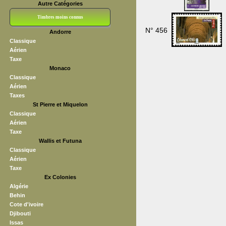
Autre Catégories
Timbres moins connus
N° 456
Andorre
Bloc CNEP
L V F
Sedang
S H A E F
Grève (vignettes)
Franchise
Classique
Aérien
Taxe
Monaco
Classique
Aérien
Taxes
St Pierre et Miquelon
Classique
Aérien
Taxe
Wallis et Futuna
Classique
Aérien
Taxe
Ex Colonies
Algérie
Behin
Cote d'ivoire
Djibouti
Issas