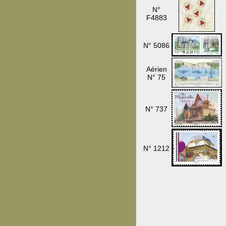
N°
F4883
N° 5086
Aérien
N° 75
N° 737
N° 1212