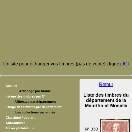
Un site pour échanger vos timbres (pas de vente) cliquez
ICI
Retour
Accueil
Affichage par timbre
Liste des timbres du
listage des timbres par N°
département de la
Affichage par département
Meurthe-et-Moselle
listage des timbres par département
Les collections par année
Classique / courant
Autoadhésif
Trésor philatélique
N° 330