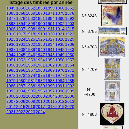
listage des timbres par année
1849
1850
1852
1853
1859
1860
1862
1863
1868
1869
1870
1871
1875
1876
N° 3246
1877
1878
1880
1881
1884
1890
1892
1893
1894
1898
1900
1901
1902
1903
1906
1907
1908
1909
1911
1914
1915
N° 3785
1916
1917
1918
1919
1920
1921
1922
1923
1924
1925
1926
1927
1928
1929
1930
1931
1932
1933
1934
1935
1936
N° 4708
1937
1938
1939
1940
1941
1942
1943
1944
1945
1946
1947
1948
1949
1950
1951
1952
1953
1954
1955
1956
1957
1958
1959
1960
1961
1962
1963
1964
N° 4709
1965
1966
1967
1968
1969
1970
1971
1972
1973
1974
1975
1976
1977
1978
1979
1980
1981
1982
1983
1984
1985
1986
1987
1988
1989
1990
1991
1992
N°
1993
1994
1995
1996
1997
1998
1999
F4708
2000
2001
2002
2003
2004
2005
2006
2007
2008
2009
2010
2011
2012
2013
2014
2015
2016
2017
2018
2019
2020
2021
2022
2023
2024
N° 4883