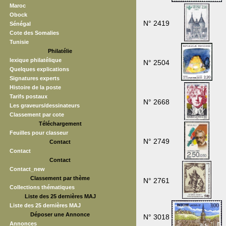
Maroc
Obock
N° 2419
Sénégal
Cote des Somalies
Tunisie
Philatélie
lexique philatélique
N° 2504
Quelques explications
Signatures experts
Histoire de la poste
Tarifs postaux
N° 2668
Les graveurs/dessinateurs
Classement par cote
Téléchargement
Feuilles pour classeur
N° 2749
Contact
Contact
Contact
Contact_new
Classement par thème
N° 2761
Collections thématiques
Liste des 25 dernières MAJ
Liste des 25 dernières MAJ
Déposer une Annonce
N° 3018
Annonces