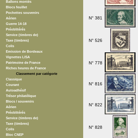
Ballons montés
Blocs feuillet
Pochettes souvenirs
N° 381
Aérien
Guerre 14-18
Préoblitérés
Service (timbres de)
N° 526
Taxe (timbres)
Colis
Emission de Bordeaux
Vignettes LISA
N° 778
Patrimoine de France
Riches heures de France
Classement par catégorie
Classique
N° 816
Courant
Autoadhésif
Trésor philatélique
Blocs / souvenirs
N° 822
Aérien
Préoblitérés
Service (timbres de)
Taxe (timbres)
N° 828
Colis
Bloc CNEP