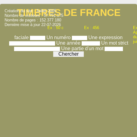
TIMBRES DE FRANCE
Création du site : Juillet 2005
Nombre de visiteurs : 57.751.175
Nombre de pages : 152.377.180
Dernière mise à jour 22-07-2026
Ex : 50 c
Ex : 456
Ex
A
du
faciale
Un numéro
Une expression
ju
Une année
Un mot strict
Une partie d'un mot