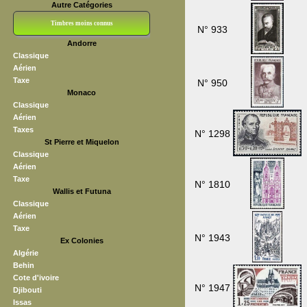
Autre Catégories
Timbres moins connus
N° 933
Andorre
Bloc CNEP
L V F
Sedang
S H A E F
Grève (vignettes)
Franchise
Classique
Aérien
Taxe
N° 950
Monaco
Classique
Aérien
Taxes
N° 1298
St Pierre et Miquelon
Classique
Aérien
Taxe
N° 1810
Wallis et Futuna
Classique
Aérien
Taxe
N° 1943
Ex Colonies
Algérie
Behin
Cote d'ivoire
N° 1947
Djibouti
Issas