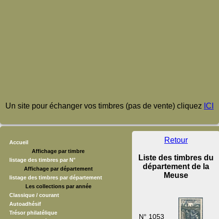
Un site pour échanger vos timbres (pas de vente) cliquez
ICI
Retour
Accueil
Affichage par timbre
Liste des timbres du
listage des timbres par N°
département de la
Affichage par département
Meuse
listage des timbres par département
Les collections par année
Classique / courant
Autoadhésif
Trésor philatélique
N° 1053