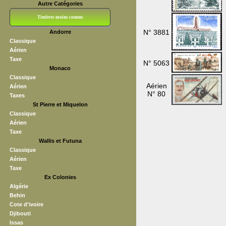
Autre Catégories
Timbres moins connus
N° 3881
Andorre
Bloc CNEP
L V F
Sedang
S H A E F
Grève (vignettes)
Franchise
Classique
Aérien
Taxe
N° 5063
Monaco
Classique
Aérien
Aérien
N° 80
Taxes
St Pierre et Miquelon
Classique
Aérien
Taxe
Wallis et Futuna
Classique
Aérien
Taxe
Ex Colonies
Algérie
Behin
Cote d'ivoire
Djibouti
Issas