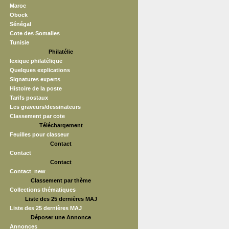
Maroc
Obock
Sénégal
Cote des Somalies
Tunisie
Philatélie
lexique philatélique
Quelques explications
Signatures experts
Histoire de la poste
Tarifs postaux
Les graveurs/dessinateurs
Classement par cote
Téléchargement
Feuilles pour classeur
Contact
Contact
Contact
Contact_new
Classement par thème
Collections thématiques
Liste des 25 dernières MAJ
Liste des 25 dernières MAJ
Déposer une Annonce
Annonces