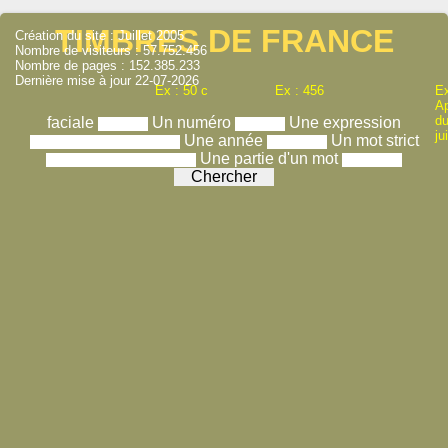
TIMBRES DE FRANCE
Création du site : Juillet 2005
Nombre de visiteurs : 57.752.456
Nombre de pages : 152.385.233
Dernière mise à jour 22-07-2026
Ex : 50 c
Ex : 456
Ex
A
du
faciale
Un numéro
Une expression
ju
Une année
Un mot strict
Une partie d'un mot