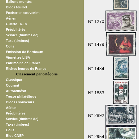
Ballons montés
Blocs feuillet
Pochettes souvenirs
Aérien
N° 1270
Guerre 14-18
Préoblitérés
Service (timbres de)
Taxe (timbres)
N° 1479
Colis
Emission de Bordeaux
Vignettes LISA
Patrimoine de France
N° 1484
Riches heures de France
Classement par catégorie
Classique
Courant
Autoadhésif
N° 1883
Trésor philatélique
Blocs / souvenirs
Aérien
Préoblitérés
N° 2892
Service (timbres de)
Taxe (timbres)
Colis
Bloc CNEP
N° 2954