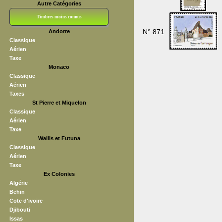
Autre Catégories
Timbres moins connus
N° 871
Andorre
Bloc CNEP
L V F
Sedang
S H A E F
Grève (vignettes)
Franchise
Classique
Aérien
Taxe
Monaco
Classique
Aérien
Taxes
St Pierre et Miquelon
Classique
Aérien
Taxe
Wallis et Futuna
Classique
Aérien
Taxe
Ex Colonies
Algérie
Behin
Cote d'ivoire
Djibouti
Issas