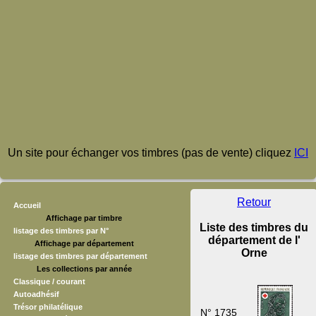
Un site pour échanger vos timbres (pas de vente) cliquez
ICI
Retour
Accueil
Affichage par timbre
Liste des timbres du
listage des timbres par N°
département de l'
Affichage par département
Orne
listage des timbres par département
Les collections par année
Classique / courant
Autoadhésif
Trésor philatélique
N° 1735