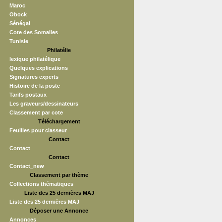
Maroc
Obock
Sénégal
Cote des Somalies
Tunisie
Philatélie
lexique philatélique
Quelques explications
Signatures experts
Histoire de la poste
Tarifs postaux
Les graveurs/dessinateurs
Classement par cote
Téléchargement
Feuilles pour classeur
Contact
Contact
Contact
Contact_new
Classement par thème
Collections thématiques
Liste des 25 dernières MAJ
Liste des 25 dernières MAJ
Déposer une Annonce
Annonces