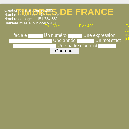
TIMBRES DE FRANCE
Création du site : Juillet 2005
Nombre de visiteurs : 57.655.052
Nombre de pages : 151.784.382
Dernière mise à jour 22-07-2026
Ex : 50 c
Ex : 456
Ex
A
du
faciale
Un numéro
Une expression
ju
Une année
Un mot strict
Une partie d'un mot