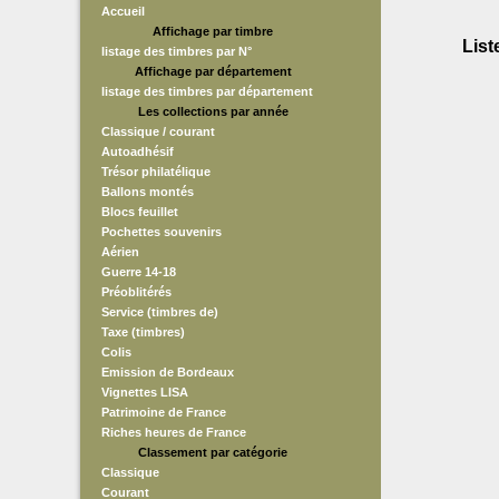
Accueil
Affichage par timbre
List
listage des timbres par N°
Affichage par département
listage des timbres par département
Les collections par année
Classique / courant
Autoadhésif
Trésor philatélique
Ballons montés
Blocs feuillet
Pochettes souvenirs
Aérien
Guerre 14-18
Préoblitérés
Service (timbres de)
Taxe (timbres)
Colis
Emission de Bordeaux
Vignettes LISA
Patrimoine de France
Riches heures de France
Classement par catégorie
Classique
Courant