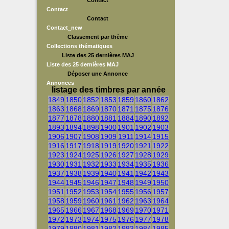
Contact
Contact
Contact
Contact_new
Classement par thème
Collections thématiques
Liste des 25 dernières MAJ
Liste des 25 dernières MAJ
Déposer une Annonce
Annonces
listage des timbres par année
1849
1850
1852
1853
1859
1860
1862
1863
1868
1869
1870
1871
1875
1876
1877
1878
1880
1881
1884
1890
1892
1893
1894
1898
1900
1901
1902
1903
1906
1907
1908
1909
1911
1914
1915
1916
1917
1918
1919
1920
1921
1922
1923
1924
1925
1926
1927
1928
1929
1930
1931
1932
1933
1934
1935
1936
1937
1938
1939
1940
1941
1942
1943
1944
1945
1946
1947
1948
1949
1950
1951
1952
1953
1954
1955
1956
1957
1958
1959
1960
1961
1962
1963
1964
1965
1966
1967
1968
1969
1970
1971
1972
1973
1974
1975
1976
1977
1978
1979
1980
1981
1982
1983
1984
1985