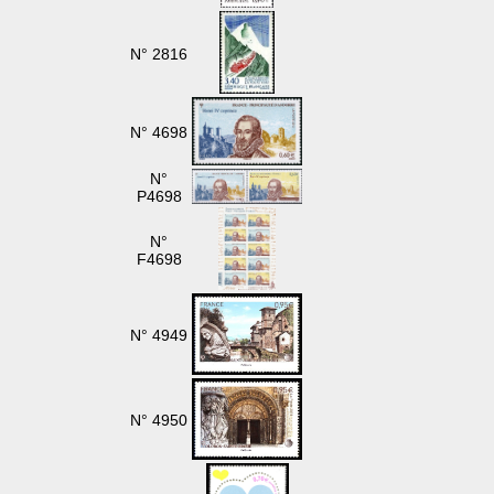
N° 2816
N° 4698
N°
P4698
N°
F4698
N° 4949
N° 4950