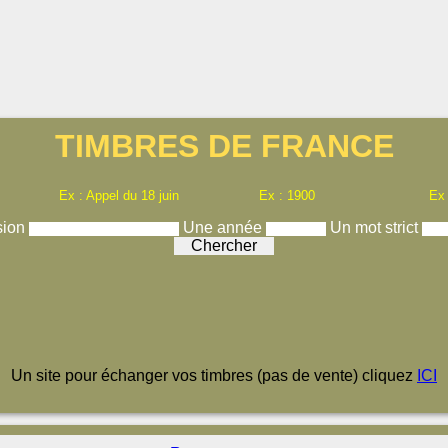
TIMBRES DE FRANCE
Ex : Appel du 18 juin
Ex : 1900
Ex
sion
Une année
Un mot strict
Un site pour échanger vos timbres (pas de vente) cliquez
ICI