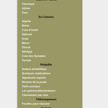
Classique
Aérien
Taxe
Ex Colonies
Algérie
Behin
Cote d'ivoire
Djibouti
Issas
Maroc
Obock
Sénégal
Cote des Somalies
Tunisie
Philatélie
lexique philatélique
Quelques explications
Signatures experts
Histoire de la poste
Tarifs postaux
Les graveurs/dessinateurs
Classement par cote
Téléchargement
Feuilles pour classeur