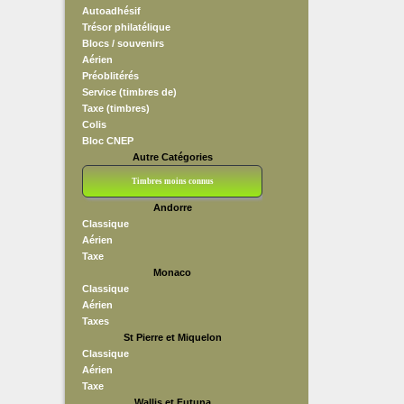
Autoadhésif
Trésor philatélique
Blocs / souvenirs
Aérien
Préoblitérés
Service (timbres de)
Taxe (timbres)
Colis
Bloc CNEP
Autre Catégories
Timbres moins connus
Andorre
Bloc CNEP
L V F
Sedang
S H A E F
Grève (vignettes)
Franchise
Classique
Aérien
Taxe
Monaco
Classique
Aérien
Taxes
St Pierre et Miquelon
Classique
Aérien
Taxe
Wallis et Futuna