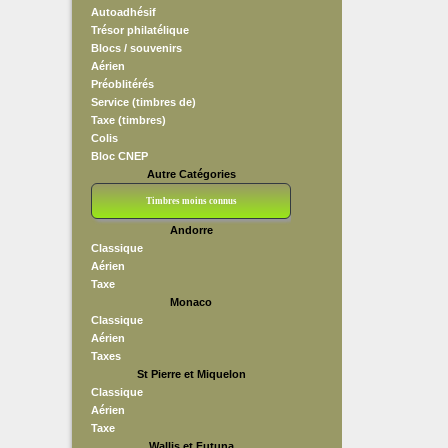
Autoadhésif
Trésor philatélique
Blocs / souvenirs
Aérien
Préoblitérés
Service (timbres de)
Taxe (timbres)
Colis
Bloc CNEP
Autre Catégories
Timbres moins connus
Andorre
Bloc CNEP
L V F
Sedang
S H A E F
Grève (vignettes)
Franchise
Classique
Aérien
Taxe
Monaco
Classique
Aérien
Taxes
St Pierre et Miquelon
Classique
Aérien
Taxe
Wallis et Futuna