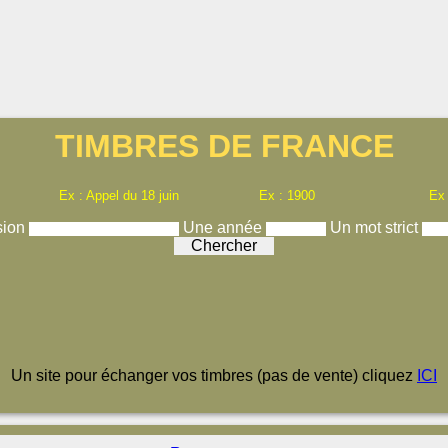
TIMBRES DE FRANCE
Ex : Appel du 18 juin
Ex : 1900
Ex
sion
Une année
Un mot strict
Un site pour échanger vos timbres (pas de vente) cliquez
ICI