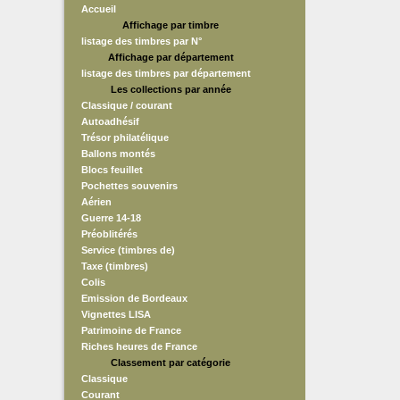
Accueil
Affichage par timbre
listage des timbres par N°
Affichage par département
listage des timbres par département
Les collections par année
Classique / courant
Autoadhésif
Trésor philatélique
Ballons montés
Blocs feuillet
Pochettes souvenirs
Aérien
Guerre 14-18
Préoblitérés
Service (timbres de)
Taxe (timbres)
Colis
Emission de Bordeaux
Vignettes LISA
Patrimoine de France
Riches heures de France
Classement par catégorie
Classique
Courant