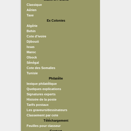
Classique
Aérien
Taxe
Ex Colonies
Algérie
Behin
Cote d'ivoire
Djibouti
Issas
Maroc
Obock
Sénégal
Cote des Somalies
Tunisie
Philatélie
lexique philatélique
Quelques explications
Signatures experts
Histoire de la poste
Tarifs postaux
Les graveurs/dessinateurs
Classement par cote
Téléchargement
Feuilles pour classeur