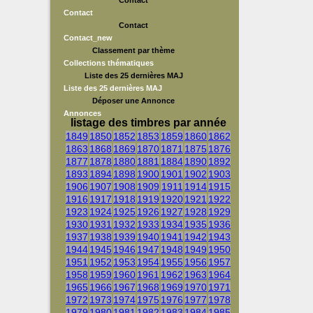
Contact
Contact
Contact
Contact_new
Classement par thème
Collections thématiques
Liste des 25 dernières MAJ
Liste des 25 dernières MAJ
Déposer une Annonce
Annonces
listage des timbres par année
1849
1850
1852
1853
1859
1860
1862
1863
1868
1869
1870
1871
1875
1876
1877
1878
1880
1881
1884
1890
1892
1893
1894
1898
1900
1901
1902
1903
1906
1907
1908
1909
1911
1914
1915
1916
1917
1918
1919
1920
1921
1922
1923
1924
1925
1926
1927
1928
1929
1930
1931
1932
1933
1934
1935
1936
1937
1938
1939
1940
1941
1942
1943
1944
1945
1946
1947
1948
1949
1950
1951
1952
1953
1954
1955
1956
1957
1958
1959
1960
1961
1962
1963
1964
1965
1966
1967
1968
1969
1970
1971
1972
1973
1974
1975
1976
1977
1978
1979
1980
1981
1982
1983
1984
1985