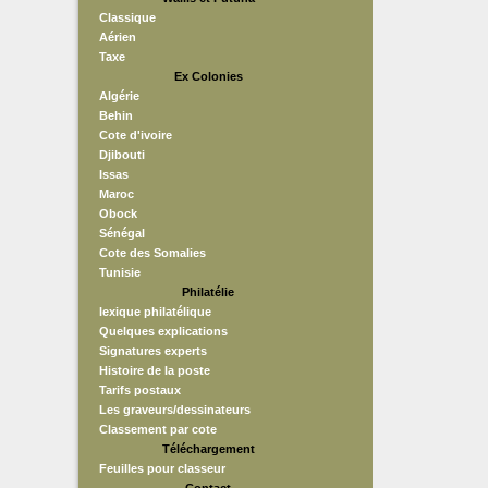
Classique
Aérien
Taxe
Ex Colonies
Algérie
Behin
Cote d'ivoire
Djibouti
Issas
Maroc
Obock
Sénégal
Cote des Somalies
Tunisie
Philatélie
lexique philatélique
Quelques explications
Signatures experts
Histoire de la poste
Tarifs postaux
Les graveurs/dessinateurs
Classement par cote
Téléchargement
Feuilles pour classeur