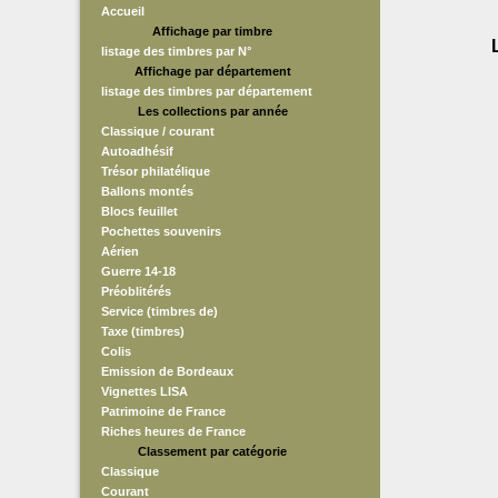
Accueil
Affichage par timbre
listage des timbres par N°
Affichage par département
listage des timbres par département
Les collections par année
Classique / courant
Autoadhésif
Trésor philatélique
Ballons montés
Blocs feuillet
Pochettes souvenirs
Aérien
Guerre 14-18
Préoblitérés
Service (timbres de)
Taxe (timbres)
Colis
Emission de Bordeaux
Vignettes LISA
Patrimoine de France
Riches heures de France
Classement par catégorie
Classique
Courant