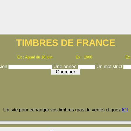
TIMBRES DE FRANCE
Ex : Appel du 18 juin
Ex : 1900
Ex
sion
Une année
Un mot strict
Un site pour échanger vos timbres (pas de vente) cliquez
ICI