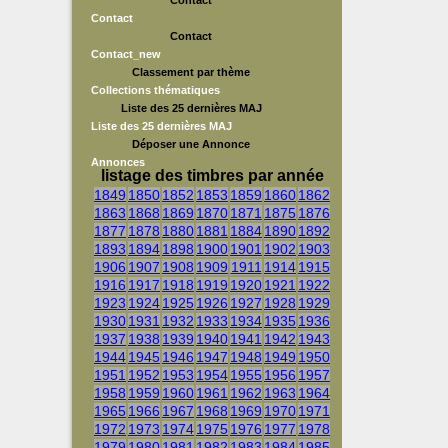
Contact
Contact
Contact
Contact_new
Classement par thème
Collections thématiques
Liste des 25 dernières MAJ
Liste des 25 dernières MAJ
Déposer une Annonce
Annonces
listage des timbres par année
1849
1850
1852
1853
1859
1860
1862
1863
1868
1869
1870
1871
1875
1876
1877
1878
1880
1881
1884
1890
1892
1893
1894
1898
1900
1901
1902
1903
1906
1907
1908
1909
1911
1914
1915
1916
1917
1918
1919
1920
1921
1922
1923
1924
1925
1926
1927
1928
1929
1930
1931
1932
1933
1934
1935
1936
1937
1938
1939
1940
1941
1942
1943
1944
1945
1946
1947
1948
1949
1950
1951
1952
1953
1954
1955
1956
1957
1958
1959
1960
1961
1962
1963
1964
1965
1966
1967
1968
1969
1970
1971
1972
1973
1974
1975
1976
1977
1978
1979
1980
1981
1982
1983
1984
1985