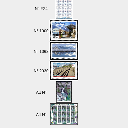
N° F24
N° 1000
N° 1362
N° 2030
Att N°
Att N°