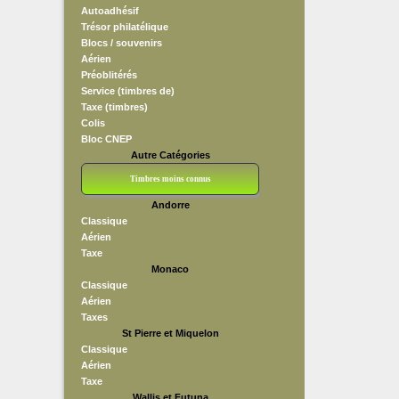
Autoadhésif
Trésor philatélique
Blocs / souvenirs
Aérien
Préoblitérés
Service (timbres de)
Taxe (timbres)
Colis
Bloc CNEP
Autre Catégories
Timbres moins connus
Andorre
Bloc CNEP
L V F
Sedang
S H A E F
Grève (vignettes)
Franchise
Classique
Aérien
Taxe
Monaco
Classique
Aérien
Taxes
St Pierre et Miquelon
Classique
Aérien
Taxe
Wallis et Futuna