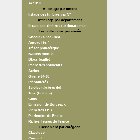
Accueil
Affichage par timbre
listage des timbres par N°
Affichage par département
listage des timbres par département
Les collections par année
Classique / courant
Autoadhésif
Trésor philatélique
Ballons montés
Blocs feuillet
Pochettes souvenirs
Aérien
Guerre 14-18
Préoblitérés
Service (timbres de)
Taxe (timbres)
Colis
Emission de Bordeaux
Vignettes LISA
Patrimoine de France
Riches heures de France
Classement par catégorie
Classique
Courant