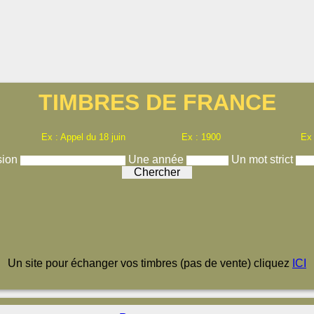
TIMBRES DE FRANCE
Ex : Appel du 18 juin
Ex : 1900
Ex
sion
Une année
Un mot strict
Un site pour échanger vos timbres (pas de vente) cliquez
ICI