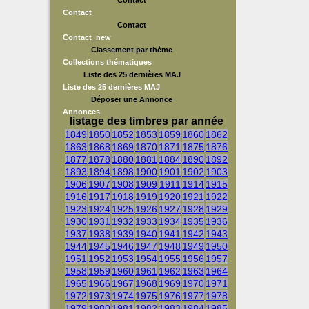
Contact
Contact
Contact
Contact_new
Classement par thème
Collections thématiques
Liste des 25 dernières MAJ
Liste des 25 dernières MAJ
Déposer une Annonce
Annonces
listage des timbres par année
1849
1850
1852
1853
1859
1860
1862
1863
1868
1869
1870
1871
1875
1876
1877
1878
1880
1881
1884
1890
1892
1893
1894
1898
1900
1901
1902
1903
1906
1907
1908
1909
1911
1914
1915
1916
1917
1918
1919
1920
1921
1922
1923
1924
1925
1926
1927
1928
1929
1930
1931
1932
1933
1934
1935
1936
1937
1938
1939
1940
1941
1942
1943
1944
1945
1946
1947
1948
1949
1950
1951
1952
1953
1954
1955
1956
1957
1958
1959
1960
1961
1962
1963
1964
1965
1966
1967
1968
1969
1970
1971
1972
1973
1974
1975
1976
1977
1978
1979
1980
1981
1982
1983
1984
1985