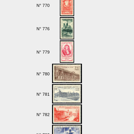
N° 770
N° 776
N° 779
N° 780
N° 781
N° 782