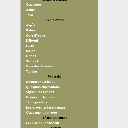
Classique
Aérien
Taxe
Ex Colonies
Algérie
Behin
Cote d'ivoire
Djibouti
Issas
Maroc
Obock
Sénégal
Cote des Somalies
Tunisie
Philatélie
lexique philatélique
Quelques explications
Signatures experts
Histoire de la poste
Tarifs postaux
Les graveurs/dessinateurs
Classement par cote
Téléchargement
Feuilles pour classeur