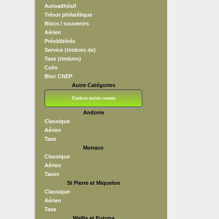
Autoadhésif
Trésor philatélique
Blocs / souvenirs
Aérien
Préoblitérés
Service (timbres de)
Taxe (timbres)
Colis
Bloc CNEP
Autre Catégories
Timbres moins connus
Andorre
Bloc CNEP
L V F
Sedang
S H A E F
Grève (vignettes)
Franchise
Classique
Aérien
Taxe
Monaco
Classique
Aérien
Taxes
St Pierre et Miquelon
Classique
Aérien
Taxe
Wallis et Futuna