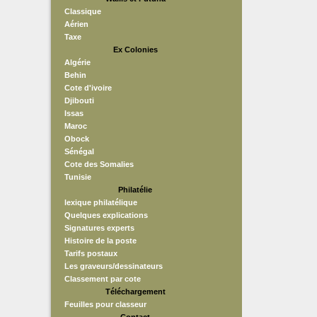
Classique
Aérien
Taxe
Ex Colonies
Algérie
Behin
Cote d'ivoire
Djibouti
Issas
Maroc
Obock
Sénégal
Cote des Somalies
Tunisie
Philatélie
lexique philatélique
Quelques explications
Signatures experts
Histoire de la poste
Tarifs postaux
Les graveurs/dessinateurs
Classement par cote
Téléchargement
Feuilles pour classeur