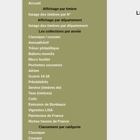
Accueil
Affichage par timbre
L
listage des timbres par N°
Affichage par département
listage des timbres par département
Les collections par année
Classique / courant
Autoadhésif
Trésor philatélique
Ballons montés
Blocs feuillet
Pochettes souvenirs
Aérien
Guerre 14-18
Préoblitérés
Service (timbres de)
Taxe (timbres)
Colis
Emission de Bordeaux
Vignettes LISA
Patrimoine de France
Riches heures de France
Classement par catégorie
Classique
Courant