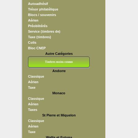
Autoadhésif
Trésor philatélique
Blocs / souvenirs
Aérien
Préoblitérés
Service (timbres de)
Taxe (timbres)
Colis
Bloc CNEP
Autre Catégories
Timbres moins connus
Andorre
Bloc CNEP
L V F
Sedang
S H A E F
Grève (vignettes)
Franchise
Classique
Aérien
Taxe
Monaco
Classique
Aérien
Taxes
St Pierre et Miquelon
Classique
Aérien
Taxe
Wallis et Futuna