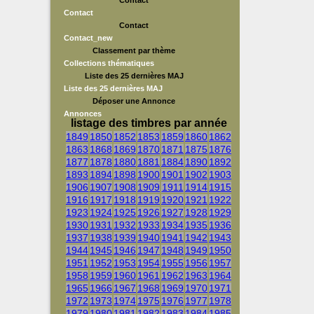
Contact
Contact
Contact
Contact_new
Classement par thème
Collections thématiques
Liste des 25 dernières MAJ
Liste des 25 dernières MAJ
Déposer une Annonce
Annonces
listage des timbres par année
1849
1850
1852
1853
1859
1860
1862
1863
1868
1869
1870
1871
1875
1876
1877
1878
1880
1881
1884
1890
1892
1893
1894
1898
1900
1901
1902
1903
1906
1907
1908
1909
1911
1914
1915
1916
1917
1918
1919
1920
1921
1922
1923
1924
1925
1926
1927
1928
1929
1930
1931
1932
1933
1934
1935
1936
1937
1938
1939
1940
1941
1942
1943
1944
1945
1946
1947
1948
1949
1950
1951
1952
1953
1954
1955
1956
1957
1958
1959
1960
1961
1962
1963
1964
1965
1966
1967
1968
1969
1970
1971
1972
1973
1974
1975
1976
1977
1978
1979
1980
1981
1982
1983
1984
1985