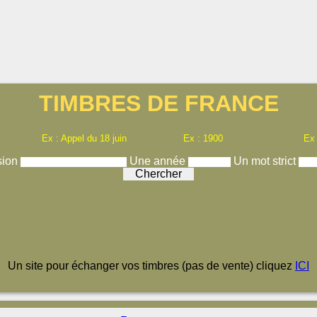
TIMBRES DE FRANCE
Ex : Appel du 18 juin
Ex : 1900
Ex
sion
Une année
Un mot strict
Un site pour échanger vos timbres (pas de vente) cliquez
ICI