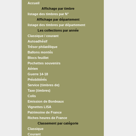
Accueil
Affichage par timbre
listage des timbres par N°
Affichage par département
listage des timbres par département
Les collections par année
Classique / courant
Autoadhésif
Trésor philatélique
Ballons montés
Blocs feuillet
Pochettes souvenirs
Aérien
Guerre 14-18
Préoblitérés
Service (timbres de)
Taxe (timbres)
Colis
Emission de Bordeaux
Vignettes LISA
Patrimoine de France
Riches heures de France
Classement par catégorie
Classique
Courant