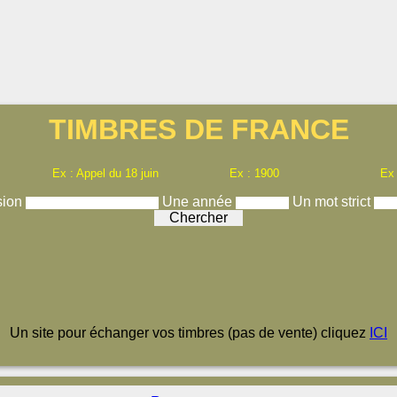
TIMBRES DE FRANCE
Ex : Appel du 18 juin
Ex : 1900
Ex
sion
Une année
Un mot strict
Un site pour échanger vos timbres (pas de vente) cliquez
ICI