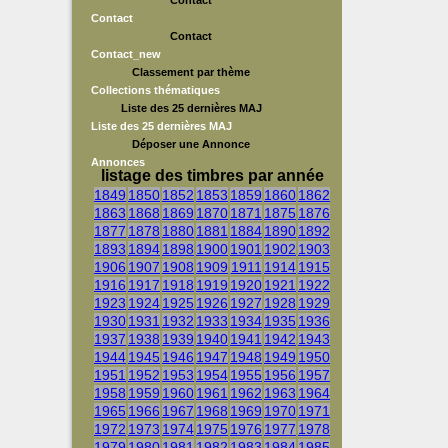
Contact
Contact
Contact
Contact_new
Classement par thème
Collections thématiques
Liste des 25 dernières MAJ
Liste des 25 dernières MAJ
Déposer une Annonce
Annonces
listage des timbres par année
1849
1850
1852
1853
1859
1860
1862
1863
1868
1869
1870
1871
1875
1876
1877
1878
1880
1881
1884
1890
1892
1893
1894
1898
1900
1901
1902
1903
1906
1907
1908
1909
1911
1914
1915
1916
1917
1918
1919
1920
1921
1922
1923
1924
1925
1926
1927
1928
1929
1930
1931
1932
1933
1934
1935
1936
1937
1938
1939
1940
1941
1942
1943
1944
1945
1946
1947
1948
1949
1950
1951
1952
1953
1954
1955
1956
1957
1958
1959
1960
1961
1962
1963
1964
1965
1966
1967
1968
1969
1970
1971
1972
1973
1974
1975
1976
1977
1978
1979
1980
1981
1982
1983
1984
1985