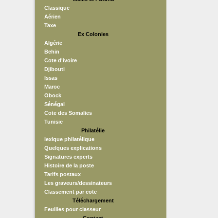
Classique
Aérien
Taxe
Ex Colonies
Algérie
Behin
Cote d'ivoire
Djibouti
Issas
Maroc
Obock
Sénégal
Cote des Somalies
Tunisie
Philatélie
lexique philatélique
Quelques explications
Signatures experts
Histoire de la poste
Tarifs postaux
Les graveurs/dessinateurs
Classement par cote
Téléchargement
Feuilles pour classeur