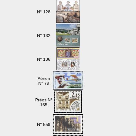
N° 128
N° 132
N° 136
Aérien
N° 79
Préos N°
165
N° 559