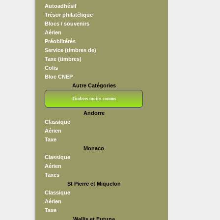
Autoadhésif
Trésor philatélique
Blocs / souvenirs
Aérien
Préoblitérés
Service (timbres de)
Taxe (timbres)
Colis
Bloc CNEP
Autre Catégories
Timbres moins connus
Andorre
Bloc CNEP
L V F
Sedang
S H A E F
Grève (vignettes)
Franchise
Classique
Aérien
Taxe
Monaco
Classique
Aérien
Taxes
St Pierre et Miquelon
Classique
Aérien
Taxe
Wallis et Futuna