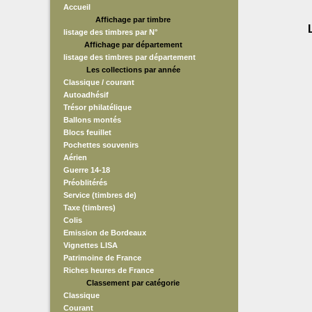
Accueil
Affichage par timbre
listage des timbres par N°
Affichage par département
listage des timbres par département
Les collections par année
Classique / courant
Autoadhésif
Trésor philatélique
Ballons montés
Blocs feuillet
Pochettes souvenirs
Aérien
Guerre 14-18
Préoblitérés
Service (timbres de)
Taxe (timbres)
Colis
Emission de Bordeaux
Vignettes LISA
Patrimoine de France
Riches heures de France
Classement par catégorie
Classique
Courant