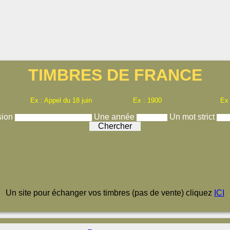
TIMBRES DE FRANCE
Ex : Appel du 18 juin
Ex : 1900
Ex
sion
Une année
Un mot strict
Un site pour échanger vos timbres (pas de vente) cliquez
ICI