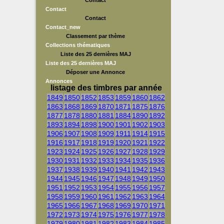
Contact
Contact
Contact
Contact_new
Classement par thème
Collections thématiques
Liste des 25 dernières MAJ
Liste des 25 dernières MAJ
Déposer une Annonce
Annonces
listage des timbres par année
1849
1850
1852
1853
1859
1860
1862
1863
1868
1869
1870
1871
1875
1876
1877
1878
1880
1881
1884
1890
1892
1893
1894
1898
1900
1901
1902
1903
1906
1907
1908
1909
1911
1914
1915
1916
1917
1918
1919
1920
1921
1922
1923
1924
1925
1926
1927
1928
1929
1930
1931
1932
1933
1934
1935
1936
1937
1938
1939
1940
1941
1942
1943
1944
1945
1946
1947
1948
1949
1950
1951
1952
1953
1954
1955
1956
1957
1958
1959
1960
1961
1962
1963
1964
1965
1966
1967
1968
1969
1970
1971
1972
1973
1974
1975
1976
1977
1978
1979
1980
1981
1982
1983
1984
1985