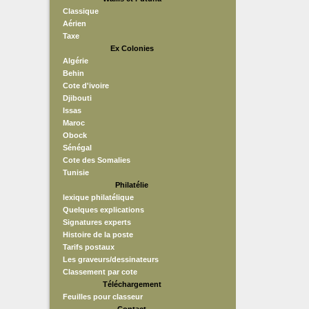
Classique
Aérien
Taxe
Ex Colonies
Algérie
Behin
Cote d'ivoire
Djibouti
Issas
Maroc
Obock
Sénégal
Cote des Somalies
Tunisie
Philatélie
lexique philatélique
Quelques explications
Signatures experts
Histoire de la poste
Tarifs postaux
Les graveurs/dessinateurs
Classement par cote
Téléchargement
Feuilles pour classeur