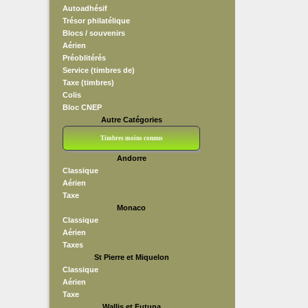
Autoadhésif
Trésor philatélique
Blocs / souvenirs
Aérien
Préoblitérés
Service (timbres de)
Taxe (timbres)
Colis
Bloc CNEP
Autre Catégories
Timbres moins connus
Andorre
Bloc CNEP
L V F
Sedang
S H A E F
Grève (vignettes)
Franchise
Classique
Aérien
Taxe
Monaco
Classique
Aérien
Taxes
St Pierre et Miquelon
Classique
Aérien
Taxe
Wallis et Futuna