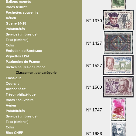
Ballons montés
Blocs feuillet
Pochettes souvenirs
Aérien
N° 1370
Guerre 14-18
Préoblitérés
Service (timbres de)
Taxe (timbres)
N° 1427
Colis
Emission de Bordeaux
Vignettes LISA
Patrimoine de France
N° 1527
Riches heures de France
Classement par catégorie
Classique
Courant
N° 1560
Autoadhésif
Trésor philatélique
Blocs / souvenirs
Aérien
N° 1747
Préoblitérés
Service (timbres de)
Taxe (timbres)
Colis
Bloc CNEP
N° 1986