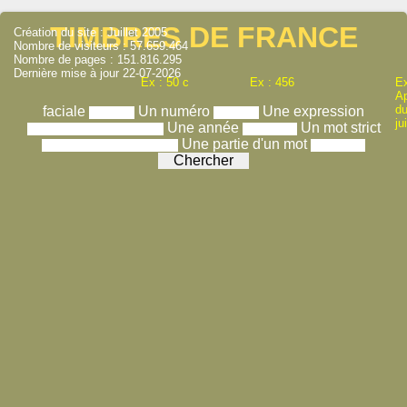
TIMBRES DE FRANCE
Création du site : Juillet 2005
Nombre de visiteurs : 57.659.464
Nombre de pages : 151.816.295
Dernière mise à jour 22-07-2026
Ex : 50 c
Ex : 456
Ex
A
du
faciale
Un numéro
Une expression
ju
Une année
Un mot strict
Une partie d'un mot