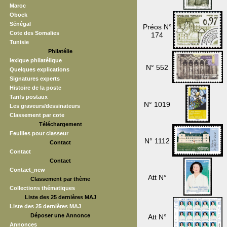
Maroc
Obock
Sénégal
Préos N°
Cote des Somalies
174
Tunisie
Philatélie
lexique philatélique
N° 552
Quelques explications
Signatures experts
Histoire de la poste
Tarifs postaux
N° 1019
Les graveurs/dessinateurs
Classement par cote
Téléchargement
Feuilles pour classeur
N° 1112
Contact
Contact
Contact
Contact_new
Att N°
Classement par thème
Collections thématiques
Liste des 25 dernières MAJ
Liste des 25 dernières MAJ
Déposer une Annonce
Att N°
Annonces