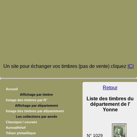
Un site pour échanger vos timbres (pas de vente) cliquez
ICI
Retour
Accueil
Affichage par timbre
Liste des timbres du
listage des timbres par N°
département de l'
Affichage par département
Yonne
listage des timbres par département
Les collections par année
Classique / courant
Autoadhésif
Trésor philatélique
N° 1029