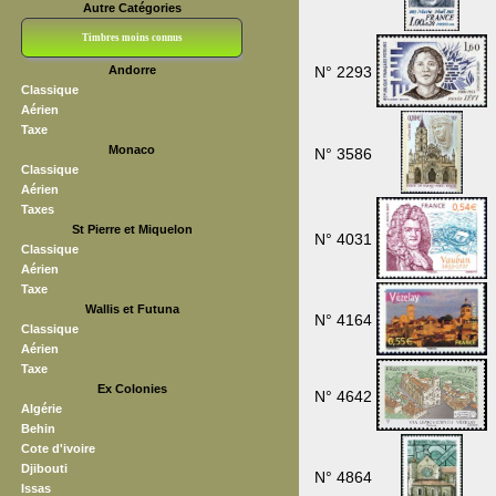
Autre Catégories
Timbres moins connus
Andorre
N° 2293
Bloc CNEP
L V F
Sedang
S H A E F
Grève (vignettes)
Franchise
Classique
Aérien
Taxe
Monaco
N° 3586
Classique
Aérien
Taxes
St Pierre et Miquelon
N° 4031
Classique
Aérien
Taxe
Wallis et Futuna
N° 4164
Classique
Aérien
Taxe
Ex Colonies
N° 4642
Algérie
Behin
Cote d'ivoire
Djibouti
N° 4864
Issas