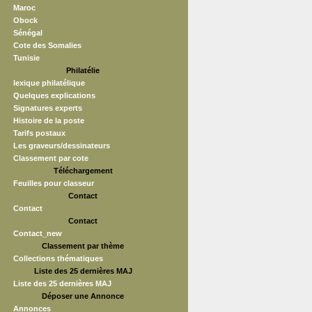
Maroc
Obock
Sénégal
Cote des Somalies
Tunisie
Philatélie
lexique philatélique
Quelques explications
Signatures experts
Histoire de la poste
Tarifs postaux
Les graveurs/dessinateurs
Classement par cote
Téléchargement
Feuilles pour classeur
Contact
Contact
Contact
Contact_new
Classement par thème
Collections thématiques
Liste des 25 dernières MAJ
Liste des 25 dernières MAJ
Déposer une Annonce
Annonces