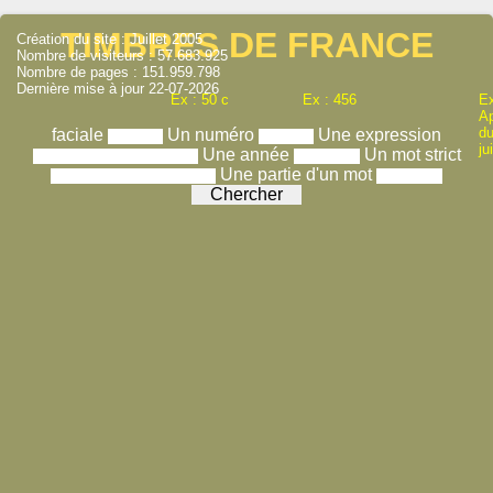
TIMBRES DE FRANCE
Création du site : Juillet 2005
Nombre de visiteurs : 57.683.925
Nombre de pages : 151.959.798
Dernière mise à jour 22-07-2026
Ex : 50 c
Ex : 456
Ex
A
du
faciale
Un numéro
Une expression
ju
Une année
Un mot strict
Une partie d'un mot