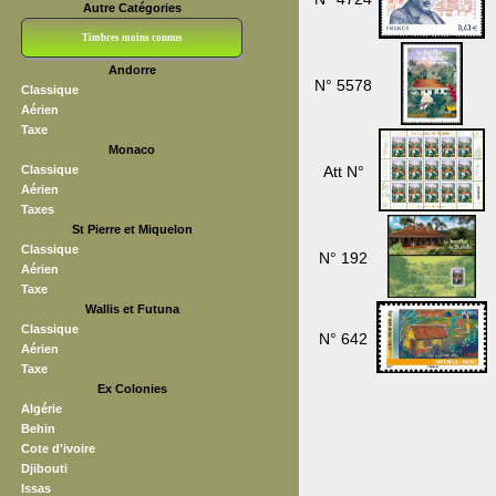
Autre Catégories
Timbres moins connus
Andorre
Bloc CNEP
L V F
Sedang
S H A E F
Grève (vignettes)
Franchise
N° 5578
Classique
Aérien
Taxe
Monaco
Classique
Att N°
Aérien
Taxes
St Pierre et Miquelon
Classique
N° 192
Aérien
Taxe
Wallis et Futuna
Classique
N° 642
Aérien
Taxe
Ex Colonies
Algérie
Behin
Cote d'ivoire
Djibouti
Issas