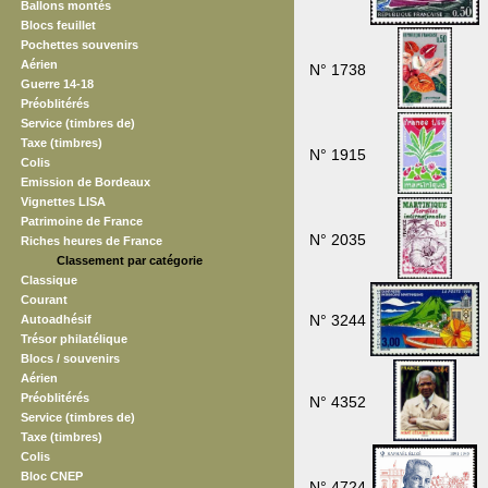
Ballons montés
Blocs feuillet
Pochettes souvenirs
Aérien
N° 1738
Guerre 14-18
Préoblitérés
Service (timbres de)
Taxe (timbres)
N° 1915
Colis
Emission de Bordeaux
Vignettes LISA
Patrimoine de France
N° 2035
Riches heures de France
Classement par catégorie
Classique
Courant
N° 3244
Autoadhésif
Trésor philatélique
Blocs / souvenirs
Aérien
Préoblitérés
N° 4352
Service (timbres de)
Taxe (timbres)
Colis
Bloc CNEP
N° 4724