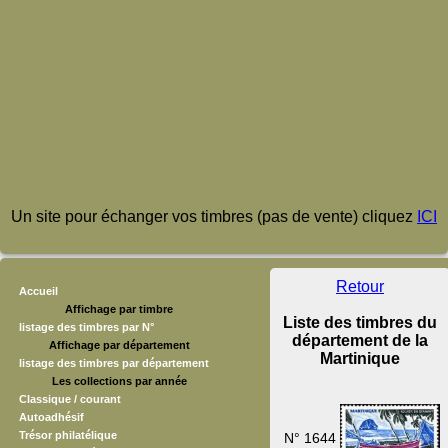
Un site pour échanger vos timbres (pas de vente) cliquez
ICI
Retour
Accueil
Affichage par timbre
Liste des timbres du
listage des timbres par N°
département de la
Affichage par département
Martinique
listage des timbres par département
Les collections par année
Classique / courant
Autoadhésif
Trésor philatélique
N° 1644