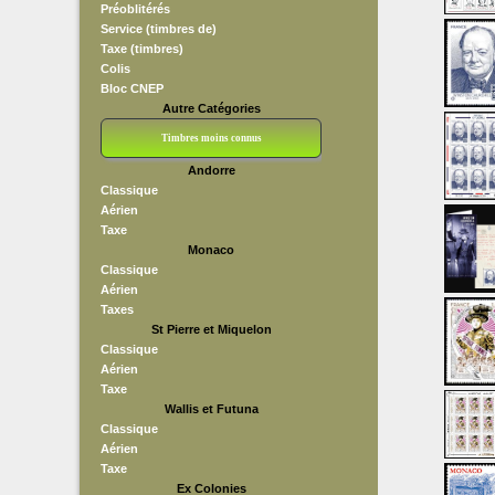
Préoblitérés
Service (timbres de)
Taxe (timbres)
Colis
Bloc CNEP
Autre Catégories
Timbres moins connus
Andorre
Bloc CNEP
L V F
Sedang
S H A E F
Grève (vignettes)
Franchise
Classique
Aérien
Taxe
Monaco
Classique
Aérien
Taxes
St Pierre et Miquelon
Classique
Aérien
Taxe
Wallis et Futuna
Classique
Aérien
Taxe
Ex Colonies