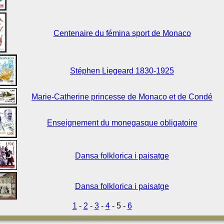
Centenaire du fémina sport de Monaco
Stéphen Liegeard 1830-1925
Marie-Catherine princesse de Monaco et de Condé
Enseignement du monegasque obligatoire
Dansa folklorica i paisatge
Dansa folklorica i paisatge
1
-
2
-
3
-
4
- 5 -
6