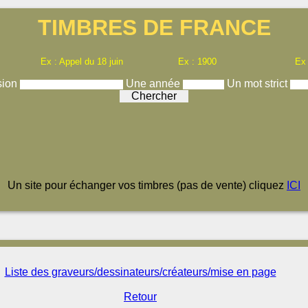
TIMBRES DE FRANCE
Ex : Appel du 18 juin
Ex : 1900
Ex
sion
Une année
Un mot strict
Un site pour échanger vos timbres (pas de vente) cliquez
ICI
Liste des graveurs/dessinateurs/créateurs/mise en page
Retour