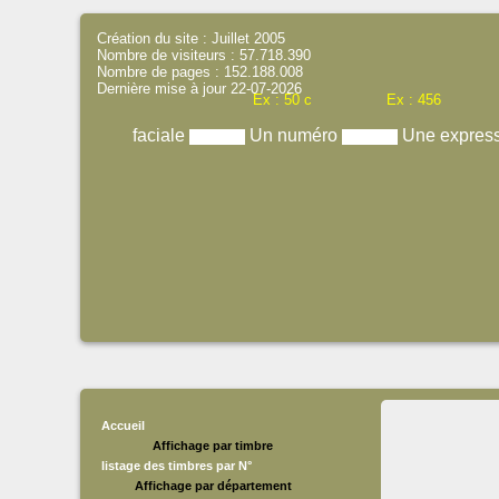
Création du site : Juillet 2005
Nombre de visiteurs : 57.718.390
Nombre de pages : 152.188.008
Dernière mise à jour 22-07-2026
Ex : 50 c
Ex : 456
faciale
Un numéro
Une expres
Accueil
Affichage par timbre
listage des timbres par N°
Affichage par département