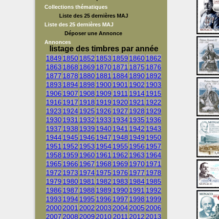
Collections thématiques
Liste des 25 dernières MAJ
Liste des 25 dernières MAJ
Déposer une Annonce
Annonces
listage des timbres par année
1849
1850
1852
1853
1859
1860
1862
1863
1868
1869
1870
1871
1875
1876
1877
1878
1880
1881
1884
1890
1892
1893
1894
1898
1900
1901
1902
1903
1906
1907
1908
1909
1911
1914
1915
1916
1917
1918
1919
1920
1921
1922
1923
1924
1925
1926
1927
1928
1929
1930
1931
1932
1933
1934
1935
1936
1937
1938
1939
1940
1941
1942
1943
1944
1945
1946
1947
1948
1949
1950
1951
1952
1953
1954
1955
1956
1957
1958
1959
1960
1961
1962
1963
1964
1965
1966
1967
1968
1969
1970
1971
1972
1973
1974
1975
1976
1977
1978
1979
1980
1981
1982
1983
1984
1985
1986
1987
1988
1989
1990
1991
1992
1993
1994
1995
1996
1997
1998
1999
2000
2001
2002
2003
2004
2005
2006
2007
2008
2009
2010
2011
2012
2013