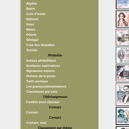
Algérie
Behin
Cote d'ivoire
Djibouti
Issas
Maroc
Obock
Sénégal
Cote des Somalies
Tunisie
Philatélie
lexique philatélique
Quelques explications
Signatures experts
Histoire de la poste
Tarifs postaux
Les graveurs/dessinateurs
Classement par cote
Téléchargement
Feuilles pour classeur
Contact
Contact
Contact
Contact_new
Classement par thème