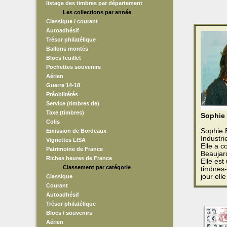
listage des timbres par département
Les collections par année
Classique / courant
Autoadhésif
Trésor philatélique
Ballons montés
Blocs feuillet
Pochettes souvenirs
Aérien
Guerre 14-18
Préoblitérés
Service (timbres de)
Taxe (timbres)
Sophie
Colis
Sophie B
Emission de Bordeaux
Industr
Vignettes LISA
Elle a 
Patrimoine de France
Beaujar
Riches heures de France
Elle est
Classement par catégorie
timbres-
jour ell
Classique
Courant
Autoadhésif
Trésor philatélique
Blocs / souvenirs
Aérien