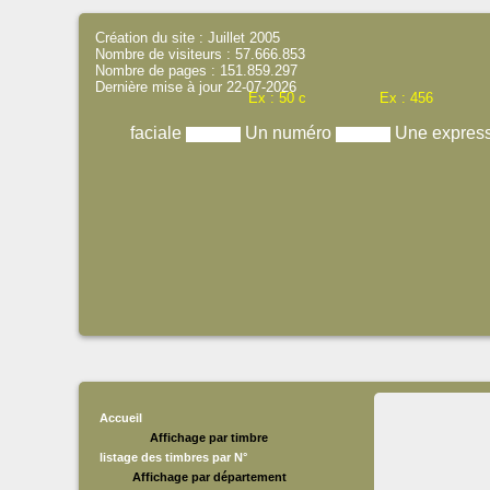
Création du site : Juillet 2005
Nombre de visiteurs : 57.666.853
Nombre de pages : 151.859.297
Dernière mise à jour 22-07-2026
Ex : 50 c
Ex : 456
faciale
Un numéro
Une expres
Accueil
Affichage par timbre
listage des timbres par N°
Affichage par département