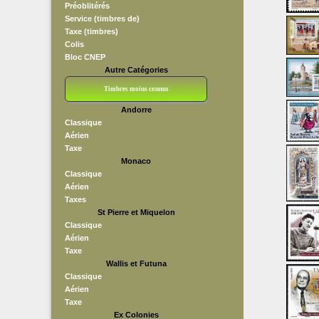
Préoblitérés
Service (timbres de)
Taxe (timbres)
Colis
Bloc CNEP
Autre Catégories
Timbres moins connus
Andorre
Bloc CNEP
L V F
Sedang
S H A E F
Grève (vignettes)
Franchise
Classique
Aérien
Taxe
Monaco
Classique
Aérien
Taxes
St Pierre et Miquelon
Classique
Aérien
Taxe
Wallis et Futuna
Classique
Aérien
Taxe
Ex Colonies