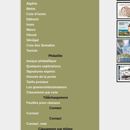
Algérie
Behin
Cote d'ivoire
Djibouti
Issas
Maroc
Obock
Sénégal
Cote des Somalies
Tunisie
Philatélie
lexique philatélique
Quelques explications
Signatures experts
Histoire de la poste
Tarifs postaux
Les graveurs/dessinateurs
Classement par cote
Téléchargement
Feuilles pour classeur
Contact
Contact
Contact
Contact_new
Classement par thème