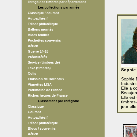
listage des timbres par département
Les collections par année
Classique / courant
Autoadhésif
Trésor philatélique
Ballons montés
Blocs feuillet
Pochettes souvenirs
Aérien
Guerre 14-18
Préoblitérés
Service (timbres de)
Taxe (timbres)
Sophie
Colis
Sophie B
Emission de Bordeaux
Industr
Vignettes LISA
Elle a 
Patrimoine de France
Beaujar
Riches heures de France
Elle est
Classement par catégorie
timbres-
jour ell
Classique
Courant
Autoadhésif
Trésor philatélique
Blocs / souvenirs
Aérien