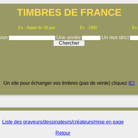
TIMBRES DE FRANCE
Ex : Appel du 18 juin
Ex : 1900
Ex
sion
Une année
Un mot strict
Un site pour échanger vos timbres (pas de vente) cliquez
ICI
Liste des graveurs/dessinateurs/créateurs/mise en page
Retour