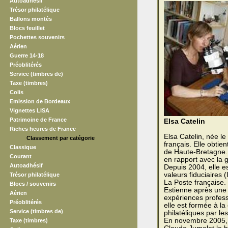
Autoadhésif
Trésor philatélique
Ballons montés
Blocs feuillet
Pochettes souvenirs
Aérien
Guerre 14-18
Préoblitérés
Service (timbres de)
Taxe (timbres)
Colis
Emission de Bordeaux
Vignettes LISA
Patrimoine de France
Elsa Catelin
Riches heures de France
Elsa Catelin, née l
Classement par catégorie
français. Elle obtie
Classique
de Haute-Bretagne. 
Courant
en rapport avec la g
Autoadhésif
Depuis 2004, elle e
valeurs fiduciaires
Trésor philatélique
La Poste française.
Blocs / souvenirs
Estienne après une 
Aérien
expériences profess
Préoblitérés
elle est formée à la
Service (timbres de)
philatéliques par le
En novembre 2005, 
Taxe (timbres)