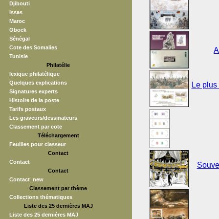
Djibouti
Issas
Maroc
Obock
Sénégal
Cote des Somalies
A
Tunisie
Philatélie
lexique philatélique
Quelques explications
Le plus
Signatures experts
Histoire de la poste
Tarifs postaux
Les graveurs/dessinateurs
Classement par cote
Téléchargement
Feuilles pour classeur
Contact
Contact
Souven
Contact
Contact_new
Classement par thème
Collections thématiques
Liste des 25 dernières MAJ
Liste des 25 dernières MAJ