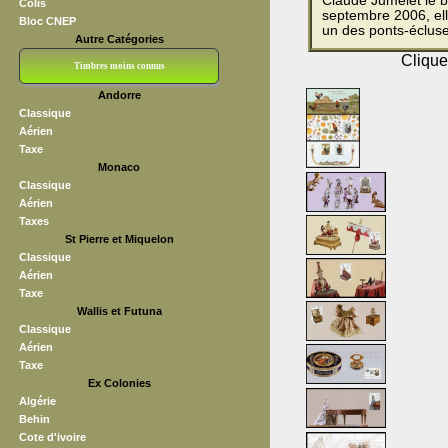
Claude Jumelet le bl
Colis
septembre 2006, ell
Bloc CNEP
un des ponts-écluse
Autre Catégories
Clique
Timbres moins connus
Andorre
Bloc CNEP
L V F
Sedang
S H A E F
Grève (vignettes)
Franchise
Classique
Aérien
Taxe
Monaco
Classique
Aérien
Taxes
St Pierre et Miquelon
Classique
Aérien
Taxe
Wallis et Futuna
Classique
Aérien
Taxe
Ex Colonies
Algérie
Behin
Cote d'ivoire