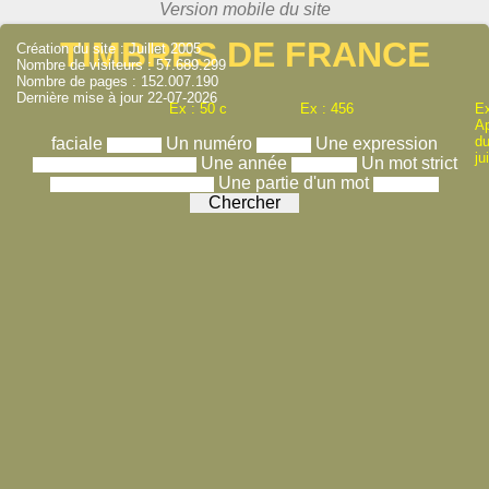
TIMBRES DE FRANCE
Création du site : Juillet 2005
Nombre de visiteurs : 57.689.299
Nombre de pages : 152.007.190
Dernière mise à jour 22-07-2026
Ex : 50 c
Ex : 456
Ex
A
du
faciale
Un numéro
Une expression
ju
Une année
Un mot strict
Une partie d'un mot