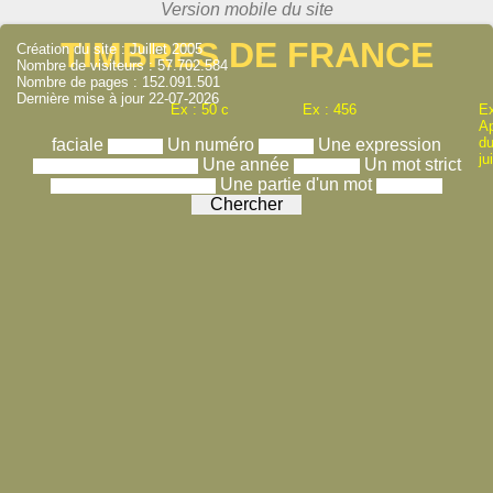
TIMBRES DE FRANCE
Création du site : Juillet 2005
Nombre de visiteurs : 57.702.584
Nombre de pages : 152.091.501
Dernière mise à jour 22-07-2026
Ex : 50 c
Ex : 456
Ex
A
du
faciale
Un numéro
Une expression
ju
Une année
Un mot strict
Une partie d'un mot