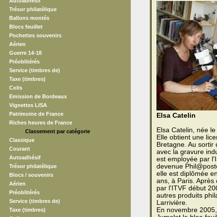
Autoadhésif
Trésor philatélique
Ballons montés
Blocs feuillet
Pochettes souvenirs
Aérien
Guerre 14-18
Préoblitérés
Service (timbres de)
Taxe (timbres)
Colis
Emission de Bordeaux
Vignettes LISA
Patrimoine de France
Elsa Catelin
Riches heures de France
Elsa Catelin, née l
Classement par catégorie
Elle obtient une lic
Classique
Bretagne. Au sortir
Courant
avec la gravure ind
Autoadhésif
est employée par l'
devenue Phil@poste
Trésor philatélique
elle est diplômée e
Blocs / souvenirs
ans, à Paris. Après
Aérien
par l'ITVF début 20
Préoblitérés
autres produits phi
Service (timbres de)
Larrivière.
En novembre 2005, 
Taxe (timbres)