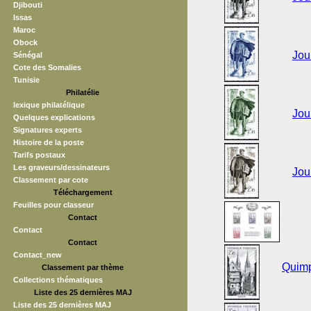
Djibouti
Issas
Maroc
Obock
Jou
Sénégal
Cote des Somalies
Tunisie
Philatélie
lexique philatélique
Jou
Quelques explications
Signatures experts
Histoire de la poste
Tarifs postaux
Les graveurs/dessinateurs
Jou
Classement par cote
Téléchargement
Feuilles pour classeur
Contact
Contact
Contact
Contact_new
Quimp
Classement par thème
Collections thématiques
Liste des 25 dernières MAJ
Liste des 25 dernières MAJ