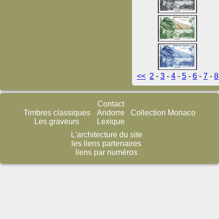
<<
2
-
3
-
4
-
5
-
6
-
7
-
8
Contact
Timbres classiques
Andorre
Collection Monaco
Les graveurs
Lexique
L'architecture du site
les liens partenaires
liens par numéros