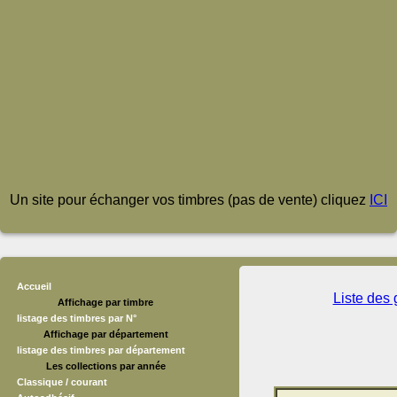
Un site pour échanger vos timbres (pas de vente) cliquez
ICI
Accueil
Liste des
Affichage par timbre
listage des timbres par N°
Affichage par département
listage des timbres par département
Les collections par année
Classique / courant