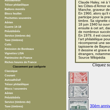
Autoadhésif
Claude Haley, né à 
Trésor philatélique
les Côtes-d’Armor en
Ballons montés
Manche, graveur de
En 1960, alors qu'il
Blocs feuillet
participe pour la pr
Pochettes souvenirs
timbre. Sa vignette 
Aérien
18 juin 1940 lui ouvr
Guerre 14-18
ensuite à cet art, da
Préoblitérés
de nombreux succès
En 1979, il est cour
Service (timbres de)
l'art philatélique po
Taxe (timbres)
récompensé une seco
Colis
tapisserie de Bayeu
Emission de Bordeaux
Il dessine et grave
Vignettes LISA
étrangers, notammen
Source Wikipédia
Patrimoine de France
Riches heures de France
Cliquez su
Classement par catégorie
Classique
Courant
Autoadhésif
Trésor philatélique
Blocs / souvenirs
Aérien
Préoblitérés
Service (timbres de)
30èm annive
Taxe (timbres)