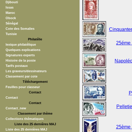
Djibouti
Issas
Maroc
Obock
Sénégal
Cote des Somalies
Cinquantena
Tunisie
Philatélie
25éme a
lexique philatélique
Quelques explications
Signatures experts
Napoléo
Histoire de la poste
Tarifs postaux
Les graveurs/dessinateurs
Classement par cote
Téléchargement
Feuilles pour classeur
Contact
P
Contact
Contact
Pelleti
Contact_new
Classement par thème
Collections thématiques
Liste des 25 dernières MAJ
25ème a
Liste des 25 dernières MAJ