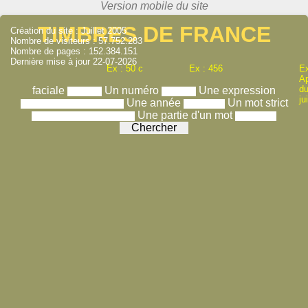
TIMBRES DE FRANCE
Création du site : Juillet 2005
Nombre de visiteurs : 57.752.283
Nombre de pages : 152.384.151
Dernière mise à jour 22-07-2026
Ex : 50 c
Ex : 456
Ex
A
du
faciale
Un numéro
Une expression
ju
Une année
Un mot strict
Une partie d'un mot