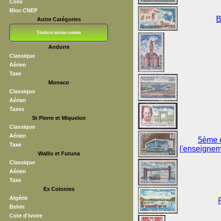
Colis
Bloc CNEP
B
Autre Catégories
Timbres moins connus
Andorre
Bloc CNEP
L V F
Sedang
S H A E F
Grève (vignettes)
Franchise
Classique
Aérien
Taxe
Monaco
Classique
Aérien
Taxes
St Pierre et Miquelon
Classique
Aérien
5ème c
Taxe
l'enseignem
Wallis et Futuna
Classique
Aérien
Taxe
Ex Colonies
Algérie
Behin
Cote d'ivoire