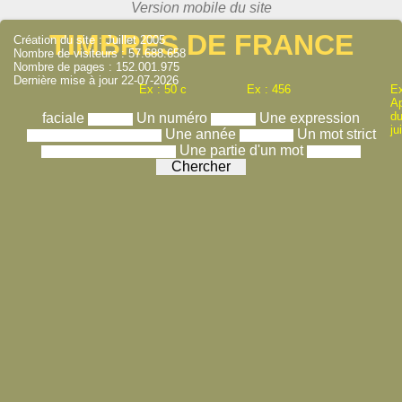
TIMBRES DE FRANCE
Création du site : Juillet 2005
Nombre de visiteurs : 57.688.658
Nombre de pages : 152.001.975
Dernière mise à jour 22-07-2026
Ex : 50 c
Ex : 456
Ex
A
du
faciale
Un numéro
Une expression
ju
Une année
Un mot strict
Une partie d'un mot