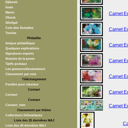
Djibouti
Issas
Maroc
Carnet E
Obock
Sénégal
Cote des Somalies
Carnet E
Tunisie
Philatélie
lexique philatélique
Carnet E
Quelques explications
Signatures experts
Histoire de la poste
Carnet E
Tarifs postaux
Les graveurs/dessinateurs
Classement par cote
Carnet E
Téléchargement
Feuilles pour classeur
Contact
Carnet E
Contact
Contact
Contact_new
Carnet E
Classement par thème
Collections thématiques
Liste des 25 dernières MAJ
Ca
Liste des 25 dernières MAJ