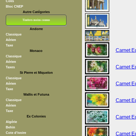
Colis
Bloc CNEP
Autre Catégories
Timbres moins connus
Andorre
Bloc CNEP
L V F
Sedang
S H A E F
Grève (vignettes)
Franchise
Classique
Aérien
Taxe
Carnet E
Monaco
Classique
Aérien
Carnet E
Taxes
St Pierre et Miquelon
Classique
Carnet E
Aérien
Taxe
Wallis et Futuna
Carnet E
Classique
Aérien
Taxe
Ex Colonies
Carnet E
Algérie
Behin
Cote d'ivoire
Carnet E