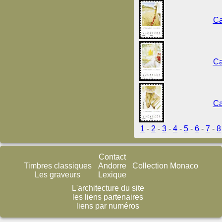
Ca
Ca
Ca
1
-
2
-
3
-
4
-
5
-
6
-
7
-
8
Contact
Timbres classiques
Andorre
Collection Monaco
Les graveurs
Lexique
L'architecture du site
les liens partenaires
liens par numéros