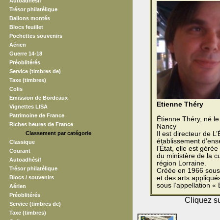
Autoadhésif
Trésor philatélique
Ballons montés
Blocs feuillet
Pochettes souvenirs
Aérien
Guerre 14-18
Préoblitérés
Service (timbres de)
Taxe (timbres)
Colis
Emission de Bordeaux
Etienne Théry
Vignettes LISA
Patrimoine de France
Étienne Théry, né le
Riches heures de France
Nancy
Classement par catégorie
Il est directeur de L
établissement d’ens
Classique
l’État, elle est gérée
Courant
du ministère de la c
Autoadhésif
région Lorraine.
Trésor philatélique
Créée en 1966 sous 
Blocs / souvenirs
et des arts appliqué
sous l’appellation «
Aérien
Préoblitérés
Cliquez su
Service (timbres de)
Taxe (timbres)