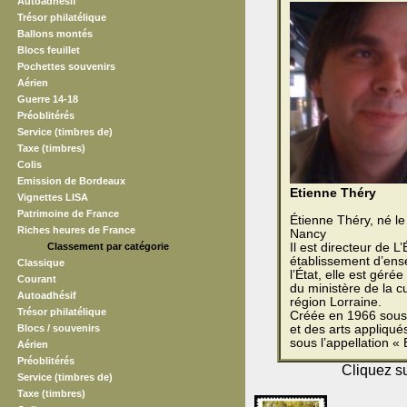
Autoadhésif
Trésor philatélique
Ballons montés
Blocs feuillet
Pochettes souvenirs
Aérien
Guerre 14-18
Préoblitérés
Service (timbres de)
Taxe (timbres)
Colis
Emission de Bordeaux
Etienne Théry
Vignettes LISA
Patrimoine de France
Étienne Théry, né le
Riches heures de France
Nancy
Classement par catégorie
Il est directeur de L
établissement d’ens
Classique
l’État, elle est gérée
Courant
du ministère de la c
Autoadhésif
région Lorraine.
Trésor philatélique
Créée en 1966 sous 
Blocs / souvenirs
et des arts appliqué
sous l’appellation «
Aérien
Préoblitérés
Cliquez su
Service (timbres de)
Taxe (timbres)