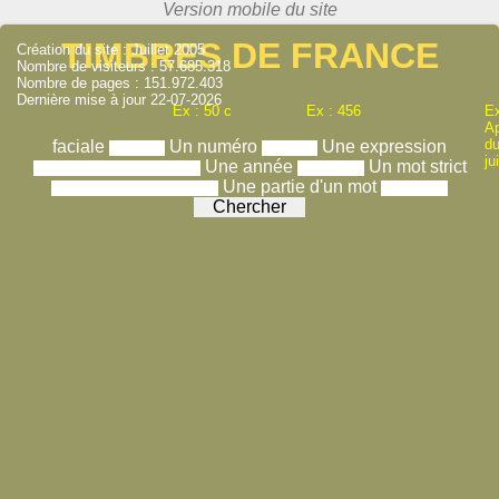
TIMBRES DE FRANCE
Création du site : Juillet 2005
Nombre de visiteurs : 57.685.318
Nombre de pages : 151.972.403
Dernière mise à jour 22-07-2026
Ex : 50 c
Ex : 456
Ex
A
du
faciale
Un numéro
Une expression
ju
Une année
Un mot strict
Une partie d'un mot