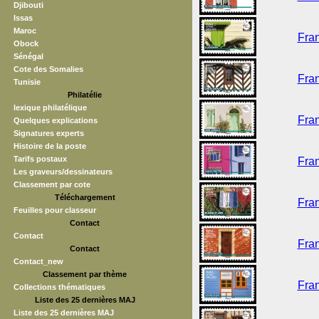
Djibouti
Issas
Maroc
Fran
Obock
Sénégal
Cote des Somalies
Fran
Tunisie
Philatélie
lexique philatélique
Fran
Quelques explications
Signatures experts
Histoire de la poste
Tarifs postaux
Fran
Les graveurs/dessinateurs
Classement par cote
Téléchargement
Fran
Feuilles pour classeur
Contact
Contact
Fran
Contact
Contact_new
Classement par thème
Fran
Collections thématiques
Liste des 25 dernières MAJ
Liste des 25 dernières MAJ