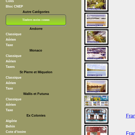
Colis
Bloc CNEP
Autre Catégories
Timbres moins connus
Andorre
Bloc CNEP
L V F
Sedang
S H A E F
Grève (vignettes)
Franchise
Classique
Aérien
Taxe
Monaco
Classique
Aérien
Taxes
St Pierre et Miquelon
Classique
Aérien
Taxe
Wallis et Futuna
Classique
Aérien
Taxe
Fran
Ex Colonies
Algérie
Behin
Cote d'ivoire
Fran