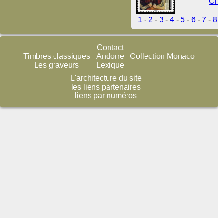
Ch
1
-
2
-
3
-
4
-
5
-
6
-
7
-
8
Contact
Timbres classiques
Andorre
Collection Monaco
Les graveurs
Lexique
L'architecture du site
les liens partenaires
liens par numéros