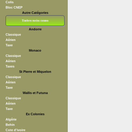
Colis
Bloc CNEP
Autre Catégories
Timbres moins connus
Andorre
Bloc CNEP
L V F
Sedang
S H A E F
Grève (vignettes)
Franchise
Classique
Aérien
Taxe
Monaco
Classique
Aérien
Taxes
St Pierre et Miquelon
Classique
Aérien
Taxe
Wallis et Futuna
Classique
Aérien
Taxe
Ex Colonies
Algérie
Behin
Cote d'ivoire