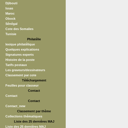
Djibouti
Issas
Maroc
Obock
Sénégal
Cote des Somalies
Tunisie
Philatélie
lexique philatélique
Quelques explications
Signatures experts
Histoire de la poste
Tarifs postaux
Les graveurs/dessinateurs
Classement par cote
Téléchargement
Feuilles pour classeur
Contact
Contact
Contact
Contact_new
Classement par thème
Collections thématiques
Liste des 25 dernières MAJ
Liste des 25 dernières MAJ