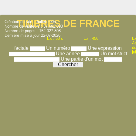
TIMBRES DE FRANCE
Création du site : Juillet 2005
Nombre de visiteurs : 57.692.093
Nombre de pages : 152.027.808
Dernière mise à jour 22-07-2026
Ex : 50 c
Ex : 456
Ex
A
du
faciale
Un numéro
Une expression
ju
Une année
Un mot strict
Une partie d'un mot