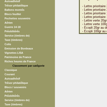
Autoadhésif
Trésor philatélique
- Lettre prioritai
- Lettre prioritaire
Ballons montés
- Lettre prioritai
Blocs feuillet
- Lettre prioritair
Pochettes souvenirs
- Lettre verte 20
Aérien
- Lettre verte 10
Guerre 14-18
- Ecopli 20gr au d
- Ecopli 100gr au 
Préoblitérés
Service (timbres de)
Taxe (timbres)
Colis
Emission de Bordeaux
Vignettes LISA
Patrimoine de France
Riches heures de France
Classement par catégorie
Classique
Courant
Autoadhésif
Trésor philatélique
Blocs / souvenirs
Aérien
Préoblitérés
Service (timbres de)
Taxe (timbres)