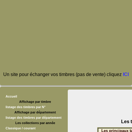
Un site pour échanger vos timbres (pas de vente) cliquez
ICI
Accueil
Affichage par timbre
listage des timbres par N°
Affichage par département
listage des timbres par département
Les 
Les collections par année
Classique / courant
Les principaux t