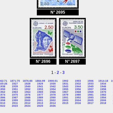
N° 2695
N° 2696
N° 2697
1 -
2
-
3
862-71
1871-75
1876-80
1884-99
1900-01
1902
1903
1906
1914-18
1
925-26
1927
1928
1929
1930
1931
1932
1933
1934
1938
1939
1940
1941
1942
1943
1944
1945
1946
1950
1951
1952
1953
1954
1955
1956
1957
1958
1962
1963
1964
1965
1966
1967
1968
1969
1970
1974
1975
1976
1977
1978
1979
1980
1981
1982
1986
1987
1988
1989
1990
1991
1992
1993
1994
1998
1999
2000
2001
2002
2003
2004
2005
2006
2010
2011
2012
2013
2014
2015
2016
2017
2018
2022
2023
2024
2025
2026