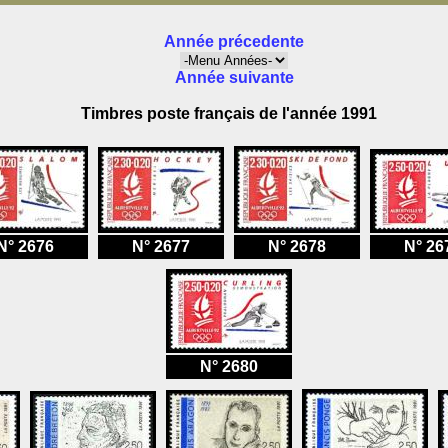
Année précedente
Année suivante
Timbres poste français de l'année 1991
N° 2676
N° 2677
N° 2678
N° 26
N° 2680