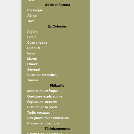
Wallis et Futuna
Classique
Aérien
Taxe
Ex Colonies
Algérie
Behin
Cote d'ivoire
Djibouti
Issas
Maroc
Obock
Sénégal
Cote des Somalies
Tunisie
Philatélie
lexique philatélique
Quelques explications
Signatures experts
Histoire de la poste
Tarifs postaux
Les graveurs/dessinateurs
Classement par cote
Téléchargement