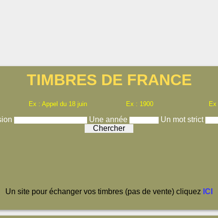
TIMBRES DE FRANCE
Ex : Appel du 18 juin
Ex : 1900
Ex
sion
Une année
Un mot strict
Un site pour échanger vos timbres (pas de vente) cliquez
ICI