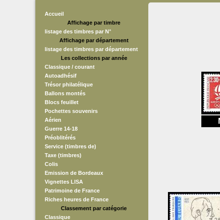
Accueil
Affichage par timbre
listage des timbres par N°
Affichage par département
listage des timbres par département
Les collections par année
Classique / courant
Autoadhésif
Trésor philatélique
Ballons montés
Blocs feuillet
Pochettes souvenirs
Aérien
Guerre 14-18
Préoblitérés
Service (timbres de)
Taxe (timbres)
Colis
Emission de Bordeaux
Vignettes LISA
Patrimoine de France
Riches heures de France
Classement par catégorie
Classique