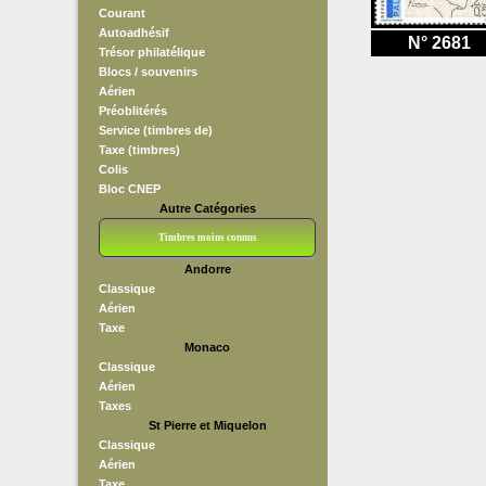
Courant
Autoadhésif
N° 2681
Trésor philatélique
Blocs / souvenirs
Aérien
Préoblitérés
Service (timbres de)
Taxe (timbres)
Colis
Bloc CNEP
Autre Catégories
Timbres moins connus
Andorre
Bloc CNEP
L V F
Sedang
S H A E F
Grève (vignettes)
Franchise
Classique
Aérien
Taxe
Monaco
Classique
Aérien
Taxes
St Pierre et Miquelon
Classique
Aérien
Taxe