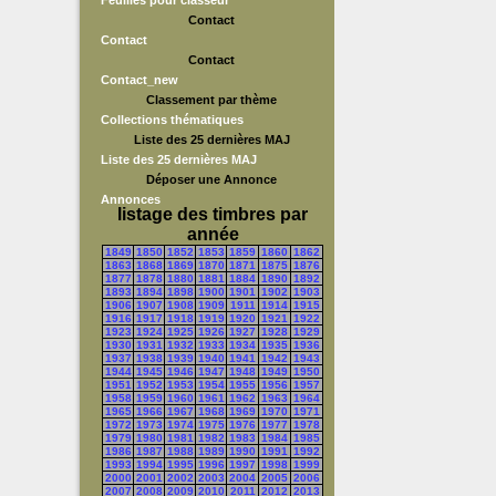
Feuilles pour classeur
Contact
Contact
Contact
Contact_new
Classement par thème
Collections thématiques
Liste des 25 dernières MAJ
Liste des 25 dernières MAJ
Déposer une Annonce
Annonces
listage des timbres par
année
1849
1850
1852
1853
1859
1860
1862
1863
1868
1869
1870
1871
1875
1876
1877
1878
1880
1881
1884
1890
1892
1893
1894
1898
1900
1901
1902
1903
1906
1907
1908
1909
1911
1914
1915
1916
1917
1918
1919
1920
1921
1922
1923
1924
1925
1926
1927
1928
1929
1930
1931
1932
1933
1934
1935
1936
1937
1938
1939
1940
1941
1942
1943
1944
1945
1946
1947
1948
1949
1950
1951
1952
1953
1954
1955
1956
1957
1958
1959
1960
1961
1962
1963
1964
1965
1966
1967
1968
1969
1970
1971
1972
1973
1974
1975
1976
1977
1978
1979
1980
1981
1982
1983
1984
1985
1986
1987
1988
1989
1990
1991
1992
1993
1994
1995
1996
1997
1998
1999
2000
2001
2002
2003
2004
2005
2006
2007
2008
2009
2010
2011
2012
2013