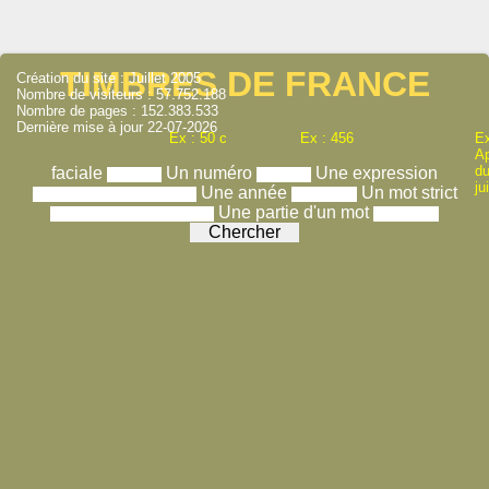
TIMBRES DE FRANCE
Création du site : Juillet 2005
Nombre de visiteurs : 57.752.188
Nombre de pages : 152.383.533
Dernière mise à jour 22-07-2026
Ex : 50 c
Ex : 456
Ex
A
du
faciale
Un numéro
Une expression
ju
Une année
Un mot strict
Une partie d'un mot