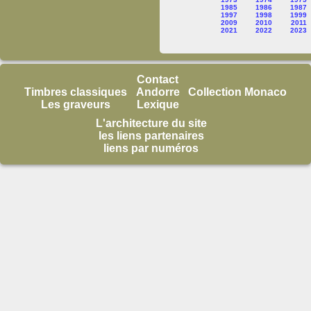
1985
1986
1987
1997
1998
1999
2009
2010
2011
2021
2022
2023
Contact
Timbres classiques
Andorre
Collection Monaco
Les graveurs
Lexique
L'architecture du site
les liens partenaires
liens par numéros