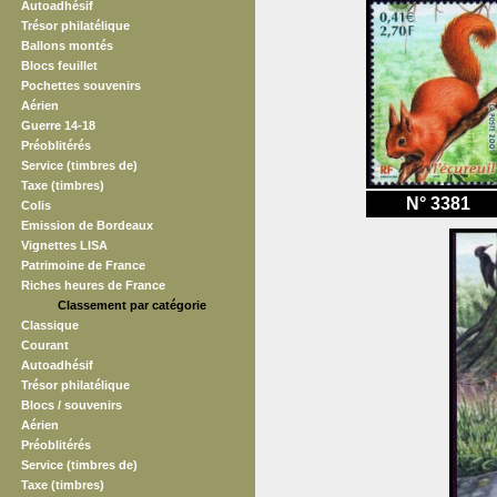
Autoadhésif
Trésor philatélique
Ballons montés
Blocs feuillet
Pochettes souvenirs
Aérien
Guerre 14-18
Préoblitérés
Service (timbres de)
Taxe (timbres)
N° 3381
Colis
Emission de Bordeaux
Vignettes LISA
Patrimoine de France
Riches heures de France
Classement par catégorie
Classique
Courant
Autoadhésif
Trésor philatélique
Blocs / souvenirs
Aérien
Préoblitérés
Service (timbres de)
Taxe (timbres)