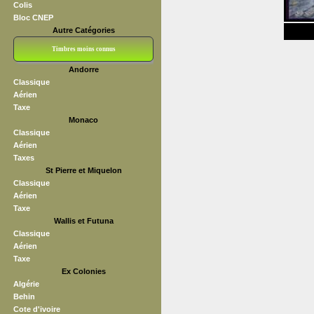
Colis
Bloc CNEP
Autre Catégories
Timbres moins connus
Andorre
Bloc CNEP
L V F
Sedang
S H A E F
Grève (vignettes)
Franchise
Classique
Aérien
Taxe
Monaco
Classique
Aérien
Taxes
St Pierre et Miquelon
Classique
Aérien
Taxe
Wallis et Futuna
Classique
Aérien
Taxe
Ex Colonies
Algérie
Behin
Cote d'ivoire