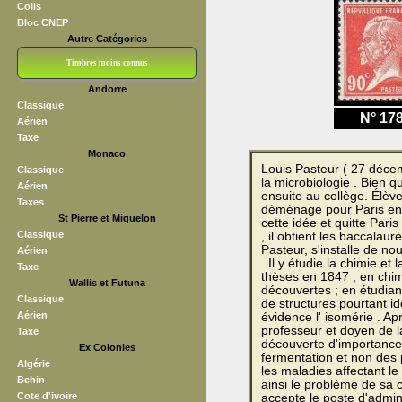
Colis
Bloc CNEP
Autre Catégories
Timbres moins connus
Andorre
Bloc CNEP
L V F
Sedang
S H A E F
Grève (vignettes)
Franchise
Classique
N° 17
Aérien
Taxe
Monaco
Louis Pasteur ( 27 décem
Classique
la microbiologie . Bien q
Aérien
ensuite au collège. Élève 
Taxes
déménage pour Paris en 
St Pierre et Miquelon
cette idée et quitte Pari
Classique
, il obtient les baccalau
Pasteur, s'installe de n
Aérien
. Il y étudie la chimie et 
Taxe
thèses en 1847 , en chimi
Wallis et Futuna
découvertes ; en étudiant
Classique
de structures pourtant i
Aérien
évidence l' isomérie . A
professeur et doyen de la
Taxe
découverte d'importance,
Ex Colonies
fermentation et non des 
Algérie
les maladies affectant le
Behin
ainsi le problème de sa c
Cote d'ivoire
accepte le poste d'admini