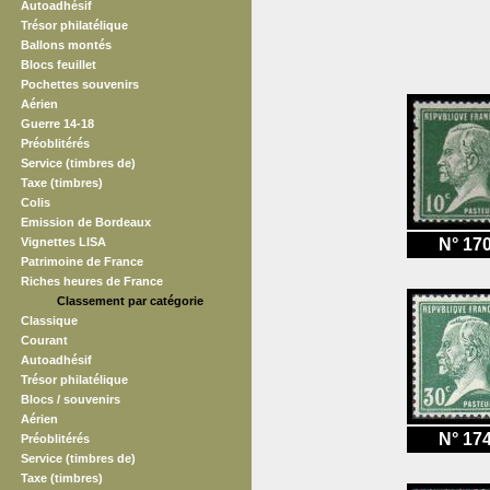
Autoadhésif
Trésor philatélique
Ballons montés
Blocs feuillet
Pochettes souvenirs
Aérien
Guerre 14-18
Préoblitérés
Service (timbres de)
Taxe (timbres)
Colis
Emission de Bordeaux
Vignettes LISA
N° 17
Patrimoine de France
Riches heures de France
Classement par catégorie
Classique
Courant
Autoadhésif
Trésor philatélique
Blocs / souvenirs
Aérien
N° 17
Préoblitérés
Service (timbres de)
Taxe (timbres)