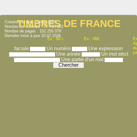
TIMBRES DE FRANCE
Création du site : Juillet 2005
Nombre de visiteurs : 57.733.562
Nombre de pages : 152.255.078
Dernière mise à jour 22-07-2026
Ex : 50 c
Ex : 456
Ex
A
du
faciale
Un numéro
Une expression
ju
Une année
Un mot strict
Une partie d'un mot