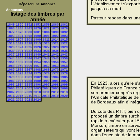
L'établissement s'export
Déposer une Annonce
jusqu'à sa mort.
Annonces
listage des timbres par
Pasteur repose dans une c
année
1849
1850
1852
1853
1859
1860
1862
1863
1868
1869
1870
1871
1875
1876
1877
1878
1880
1881
1884
1890
1892
1893
1894
1898
1900
1901
1902
1903
1906
1907
1908
1909
1911
1914
1915
1916
1917
1918
1919
1920
1921
1922
1923
1924
1925
1926
1927
1928
1929
1930
1931
1932
1933
1934
1935
1936
1937
1938
1939
1940
1941
1942
1943
1944
1945
1946
1947
1948
1949
1950
1951
1952
1953
1954
1955
1956
1957
1958
1959
1960
1961
1962
1963
1964
1965
1966
1967
1968
1969
1970
1971
1972
1973
1974
1975
1976
1977
1978
1979
1980
1981
1982
1983
1984
1985
1986
1987
1988
1989
1990
1991
1992
En 1923, alors qu'elle s'
1993
1994
1995
1996
1997
1998
1999
Philatéliques de France 
2000
2001
2002
2003
2004
2005
2006
2007
2008
2009
2010
2011
2012
2013
son premier congrès orga
2014
2015
2016
2017
2018
2019
2020
l'Amicale Philatélique de
2021
2022
2023
2024
de Bordeaux afin d'intégre
Du côté des P.T.T; bien 
proposé un timbre surch
rapide à exécuter par l'A
Merson, timbre en servi
organisateurs qui vont le
dans l'enceinte de la man