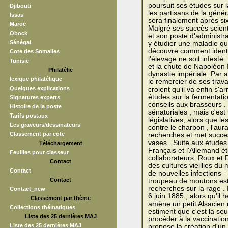
poursuit ses études sur l
Djibouti
les partisans de la génér
Issas
sera finalement après si
Maroc
Malgré ses succès scient
Obock
et son poste d'administra
Sénégal
y étudier une maladie qu
découvre comment identif
Cote des Somalies
l'élevage ne soit infesté
Tunisie
et la chute de Napoléon I
Philatélie
dynastie impériale. Par a
lexique philatélique
le remercier de ses tra
Quelques explications
croient qu'il va enfin s'a
études sur la fermentation
Signatures experts
conseils aux brasseurs .
Histoire de la poste
sénatoriales , mais c'est
Tarifs postaux
législatives, alors que l
Les graveurs/dessinateurs
contre le charbon , l'au
Classement par cote
recherches et met succes
vases . Suite aux études
Téléchargement
Français et l'Allemand ét
Feuilles pour classeur
collaborateurs, Roux et 
Contact
des cultures vieillies du
Contact
de nouvelles infections -
Contact
troupeau de moutons est
recherches sur la rage .
Contact_new
6 juin 1885 , alors qu'il 
Classement par thème
amène un petit Alsacien 
Collections thématiques
estiment que c'est la seu
Liste des 25 dernières MAJ
procéder à la vaccinatio
Liste des 25 dernières MAJ
propose la création d'un é