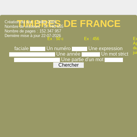
TIMBRES DE FRANCE
Création du site : Juillet 2005
Nombre de visiteurs : 57.746.655
Nombre de pages : 152.347.957
Dernière mise à jour 22-07-2026
Ex : 50 c
Ex : 456
Ex
A
du
faciale
Un numéro
Une expression
ju
Une année
Un mot strict
Une partie d'un mot