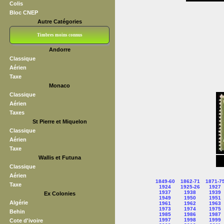
Colis
Bloc CNEP
Autre Catégories
Timbres moins connus
Andorre
Bloc CNEP
L V F
Sedang
S H A E F
Grève (vignettes)
Franchise
Classique
Aérien
Taxe
Monaco
Classique
Aérien
Taxes
St Pierre et Miquelon
Classique
Aérien
Taxe
Wallis et Futuna
Classique
Aérien
1849-60
1862-71
1871-7
Taxe
1924
1925-26
1927
1937
1938
1939
Ex Colonies
1949
1950
1951
Algérie
1961
1962
1963
1973
1974
1975
Behin
1985
1986
1987
1997
1998
1999
Cote d'ivoire