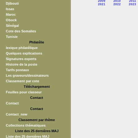
2009
2010
2011
Djibouti
2021
2022
2023
Issas
Maroc
Obock
Sénégal
Cote des Somalies
Tunisie
Philatélie
lexique philatélique
Quelques explications
Signatures experts
Histoire de la poste
Tarifs postaux
Les graveurs/dessinateurs
Classement par cote
Téléchargement
Feuilles pour classeur
Contact
Contact
Contact
Contact_new
Classement par thème
Collections thématiques
Liste des 25 dernières MAJ
Liste des 25 dernières MAJ