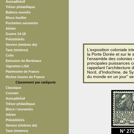
Autoadhésif
Trésor philatélique
Ballons montés
Blocs feuillet
Pochettes souvenirs
Aérien
Guerre 14-18
Préoblitérés
Service (timbres de)
L’exposition coloniale i
Taxe (timbres)
la Porte Dorée et sur le 
Colis
l'ensemble des colonies 
Emission de Bordeaux
principales puissances c
Vignettes LISA
rappelant l'architecture 
Patrimoine de France
Nord, d'Indochine, de Syr
du monde en un jour" sel
Riches heures de France
Classement par catégorie
Classique
Courant
Autoadhésif
Trésor philatélique
Blocs / souvenirs
Aérien
Préoblitérés
Service (timbres de)
N° 27
Taxe (timbres)