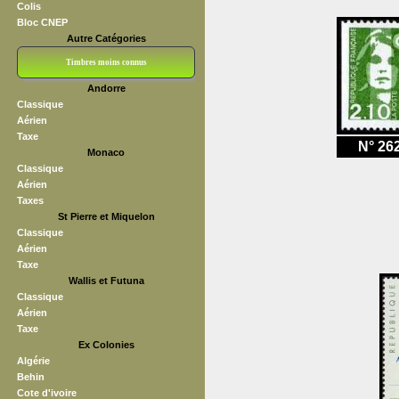
Colis
Bloc CNEP
Autre Catégories
Timbres moins connus
Andorre
Bloc CNEP
L V F
Sedang
S H A E F
Grève (vignettes)
Franchise
Classique
Aérien
Taxe
N° 26
Monaco
Classique
Aérien
Taxes
St Pierre et Miquelon
Classique
Aérien
Taxe
Wallis et Futuna
Classique
Aérien
Taxe
Ex Colonies
Algérie
Behin
Cote d'ivoire