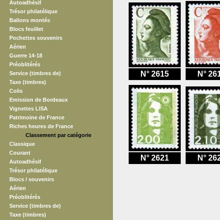
Autoadhésif
Trésor philatélique
Ballons montés
Blocs feuillet
Pochettes souvenirs
Aérien
Guerre 14-18
Préoblitérés
N° 2615
N° 26
Service (timbres de)
Taxe (timbres)
Colis
Emission de Bordeaux
Vignettes LISA
Patrimoine de France
Riches heures de France
Classement par catégorie
Classique
Courant
N° 2621
N° 26
Autoadhésif
Trésor philatélique
Blocs / souvenirs
Aérien
Préoblitérés
Service (timbres de)
Taxe (timbres)