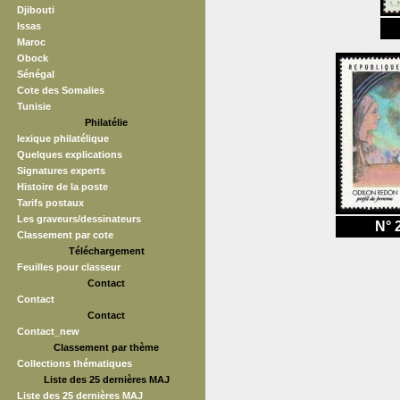
Djibouti
Issas
Maroc
Obock
Sénégal
Cote des Somalies
Tunisie
Philatélie
lexique philatélique
Quelques explications
Signatures experts
Histoire de la poste
Tarifs postaux
Les graveurs/dessinateurs
N° 
Classement par cote
Téléchargement
Feuilles pour classeur
Contact
Contact
Contact
Contact_new
Classement par thème
Collections thématiques
Liste des 25 dernières MAJ
Liste des 25 dernières MAJ