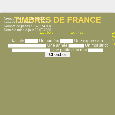
TIMBRES DE FRANCE
Création du site : Juillet 2005
Nombre de visiteurs : 57.750.762
Nombre de pages : 152.374.904
Dernière mise à jour 22-07-2026
Ex : 50 c
Ex : 456
Ex
A
du
faciale
Un numéro
Une expression
ju
Une année
Un mot strict
Une partie d'un mot