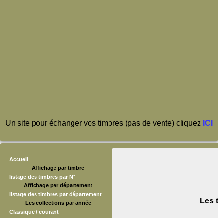
Un site pour échanger vos timbres (pas de vente) cliquez
ICI
Accueil
Affichage par timbre
listage des timbres par N°
Affichage par département
listage des timbres par département
Les 
Les collections par année
Classique / courant