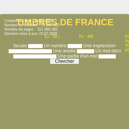
TIMBRES DE FRANCE
Création du site : Juillet 2005
Nombre de visiteurs : 57.685.045
Nombre de pages : 151.969.383
Dernière mise à jour 22-07-2026
Ex : 50 c
Ex : 456
Ex
A
du
faciale
Un numéro
Une expression
ju
Une année
Un mot strict
Une partie d'un mot