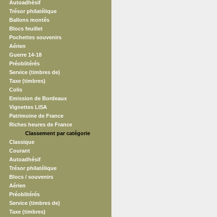
Autoadhésif
Trésor philatélique
Ballons montés
Blocs feuillet
Pochettes souvenirs
Aérien
Guerre 14-18
Préoblitérés
Service (timbres de)
Taxe (timbres)
Colis
Emission de Bordeaux
Vignettes LISA
Patrimoine de France
Riches heures de France
Classement par catégorie
Classique
Courant
Autoadhésif
Trésor philatélique
Blocs / souvenirs
Aérien
Préoblitérés
Service (timbres de)
Taxe (timbres)