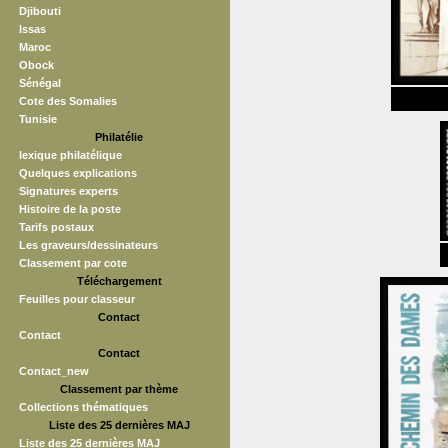
Djibouti
Issas
Maroc
Obock
Sénégal
Cote des Somalies
Tunisie
Philatélie
lexique philatélique
Quelques explications
Signatures experts
Histoire de la poste
Tarifs postaux
Les graveurs/dessinateurs
Classement par cote
Téléchargement
Feuilles pour classeur
Contact
Contact
Contact
Contact_new
Classement par thème
Collections thématiques
Liste des 25 dernières MAJ
Liste des 25 dernières MAJ