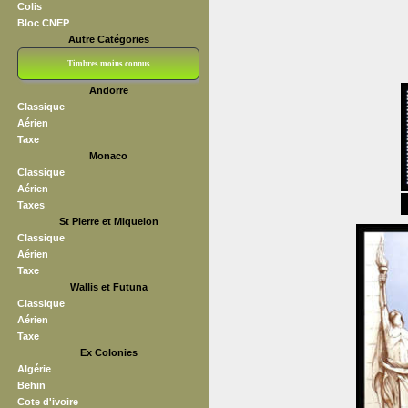
Colis
Bloc CNEP
Autre Catégories
Timbres moins connus
Andorre
Bloc CNEP
L V F
Sedang
S H A E F
Grève (vignettes)
Franchise
Classique
Aérien
Taxe
Monaco
Classique
Aérien
Taxes
St Pierre et Miquelon
Classique
Aérien
Taxe
Wallis et Futuna
Classique
Aérien
Taxe
Ex Colonies
Algérie
Behin
Cote d'ivoire