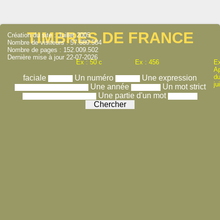
TIMBRES DE FRANCE
Création du site : Juillet 2005
Nombre de visiteurs : 57.689.584
Nombre de pages : 152.009.502
Dernière mise à jour 22-07-2026
Ex : 50 c
Ex : 456
Ex
A
du
faciale
Un numéro
Une expression
ju
Une année
Un mot strict
Une partie d'un mot