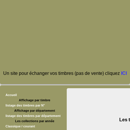
Un site pour échanger vos timbres (pas de vente) cliquez
ICI
Accueil
Affichage par timbre
listage des timbres par N°
Affichage par département
listage des timbres par département
Les 
Les collections par année
Classique / courant