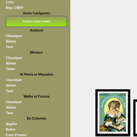
Colis
Bloc CNEP
Autre Catégories
Timbres moins connus
Andorre
Bloc CNEP
L V F
Sedang
S H A E F
Grève (vignettes)
Franchise
Classique
Aérien
Taxe
Monaco
Classique
Aérien
Taxes
St Pierre et Miquelon
Classique
Aérien
Taxe
Wallis et Futuna
Classique
Aérien
Taxe
Ex Colonies
Algérie
Behin
Cote d'ivoire