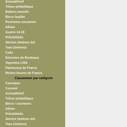
Autoadhésif
Trésor philatélique
Ballons montés
Blocs feuillet
Pochettes souvenirs
Aérien
Guerre 14-18
Préoblitérés
Service (timbres de)
Taxe (timbres)
Colis
Emission de Bordeaux
Vignettes LISA
Patrimoine de France
Riches heures de France
Classement par catégorie
Classique
Courant
Autoadhésif
Trésor philatélique
Blocs / souvenirs
Aérien
Préoblitérés
Service (timbres de)
Taxe (timbres)